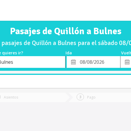
Pasajes de Quillón a Bulnes
pasajes de Quillón a Bulnes para el sábado 08
 quieres ir?
Ida
Vuel
*
Fech
Bulnes
o
Fecha
de
de
Vuel
Ida
Asientos
Pago