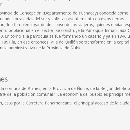
n.
Provincia de Concepción (Departamento de Puchacay) conocida como z
dades arrasadas del sur y solicitan asentamiento en estas tierras. 
lán, fue también lugar de descanso de los viajeros, quienes debían e
mento poblacional en el sector, se construye la Parroquia Inmaculada 
10. En torno a la parroquia se fue formando un caserío y ya en 1846
1891 la, en ese entonces, villa de Quillón se transforma en la capit
encia administrativa de la Provincia de Ñuble.
nes
 la comuna de Bulnes, en la Provincia de Ñuble, de la Región del Biobí
1,8% de la población comunal.1 La economía del pueblo es principalmen
án, esto por la Carretera Panamericana, el principal acceso de la ciud