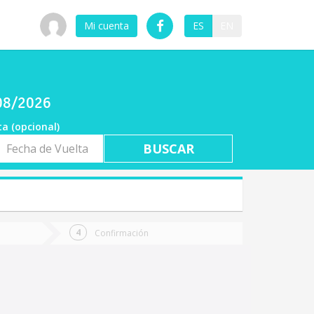
Mi cuenta
ES
EN
/08/2026
ta (opcional)
a
ta
Confirmación