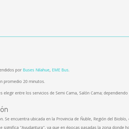
vendidos por
Buses Nilahue
,
EME Bus
.
en promedio 20 minutos.
s elegir entre los servicios de Semi Cama, Salón Cama; dependiendo d
lón
ón. Se encuentra ubicada en la Provincia de Ñuble, Región del Biobío, 
ue significa "Ayudantura", ya que en épocas pasadas la zona donde h