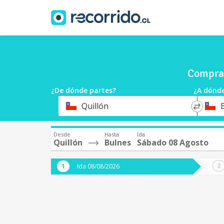
Compra 
¿De dónde partes?
¿A dónde
*
*
Quillón
Origen
Destin
Desde
Hasta
Ida
Quillón
Bulnes
Sábado 08 Agosto
Ida 08/08/2026