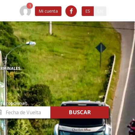
Mi cuenta
ES
EN
ERMINALES.
ta (opcional)
cha
lta