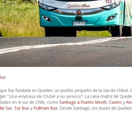
Bus
e fue fundada en Queilen, un pueblo pequeño de la isla de Chiloé. Qu
gan "
Una empresa de Chiloé a su servicio"
. La casa matriz de Queil
udades en el sur de Chile, como
Santiago a Puerto Montt
,
Castro
y
An
el Sur
,
Tur Bus
y
Pullman Bus
. Desde Santiago, los buses de Queilen