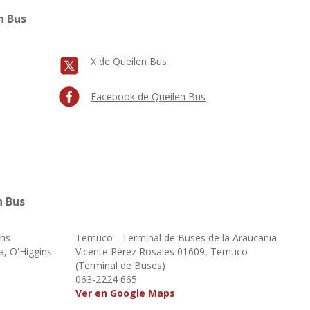
n Bus
X de Queilen Bus
Facebook de Queilen Bus
n Bus
ins
Temuco - Terminal de Buses de la Araucania
a, O'Higgins
Vicente Pérez Rosales 01609, Temuco
(Terminal de Buses)
063-2224 665
Ver en Google Maps