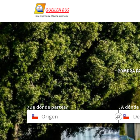
COMPRA PA
¿De dónde partes?
¿A dónde 
*
*
Origen
Destino