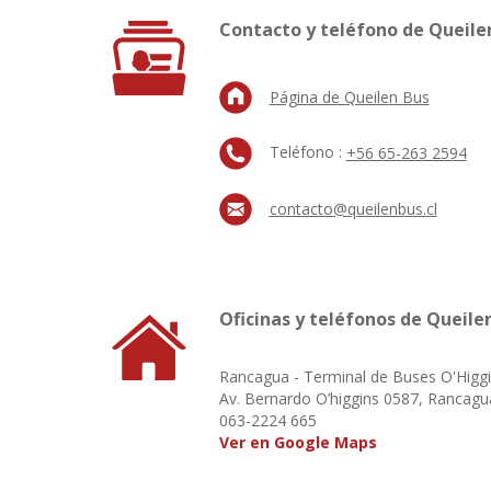
Contacto y teléfono de Queile
Página de Queilen Bus
Teléfono :
+56 65-263 2594
contacto@queilenbus.cl
Oficinas y teléfonos de Queile
Rancagua - Terminal de Buses O'Higg
Av. Bernardo O’higgins 0587, Rancagu
063-2224 665
Ver en Google Maps