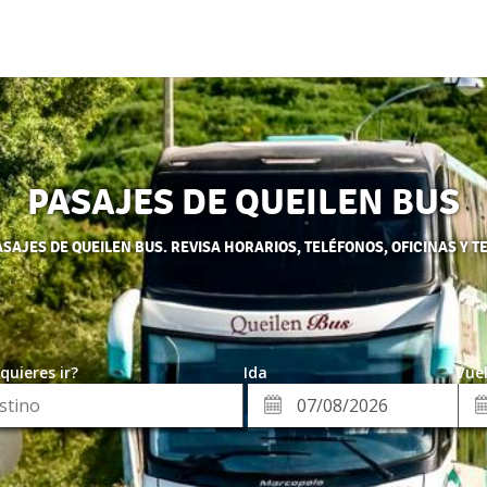
PASAJES DE QUEILEN BUS
SAJES DE QUEILEN BUS. REVISA HORARIOS, TELÉFONOS, OFICINAS Y T
quieres ir?
Ida
Vuel
*
Fe
Fecha
de
de
Vue
Ida