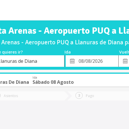
ta Arenas - Aeropuerto PUQ a Ll
Arenas - Aeropuerto PUQ a Llanuras de Diana 
 quieres ir?
Ida
Vuel
*
Fech
Llanuras de Diana
o
Fecha
de
de
Vuel
Ida
Ida
ras De Diana
Sábado 08 Agosto
Asientos
Pago