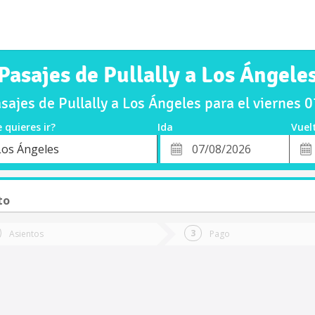
Pasajes de Pullally a Los Ángele
ajes de Pullally a Los Ángeles para el viernes
 quieres ir?
Ida
Vuel
*
Fech
Los Ángeles
o
Fecha
de
de
Vuel
Ida
to
Asientos
Pago