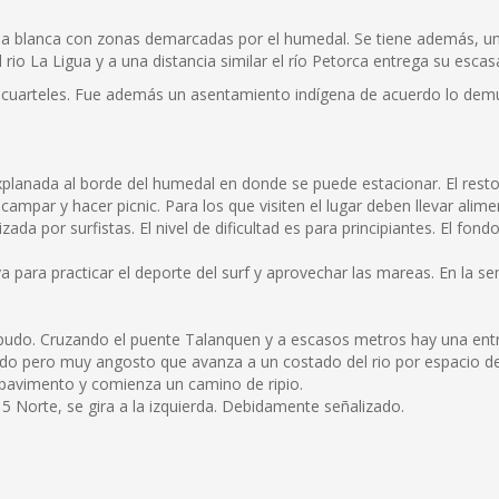
rena blanca con zonas demarcadas por el humedal. Se tiene además, u
io La Ligua y a una distancia similar el río Petorca entrega su escas
s cuarteles. Fue además un asentamiento indígena de acuerdo lo demu
planada al borde del humedal en donde se puede estacionar. El resto
ampar y hacer picnic. Para los que visiten el lugar deben llevar alime
izada por surfistas. El nivel de dificultad es para principiantes. El f
laya para practicar el deporte del surf y aprovechar las mareas. En la 
Papudo. Cruzando el puente Talanquen y a escasos metros hay una en
do pero muy angosto que avanza a un costado del rio por espacio de
 pavimento y comienza un camino de ripio.
 5 Norte, se gira a la izquierda. Debidamente señalizado.