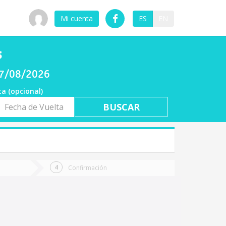
Mi cuenta
ES
EN
s
 07/08/2026
ta (opcional)
a
ta
Confirmación