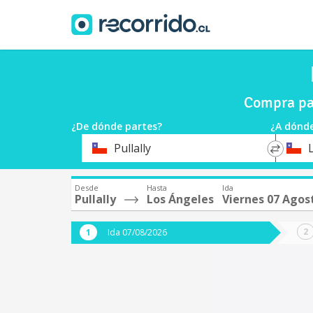
Compra pas
¿De dónde partes?
¿A dónde
*
*
Pullally
Origen
Destin
Desde
Hasta
Ida
Pullally
Los Ángeles
Viernes 07 Agos
Ida 07/08/2026