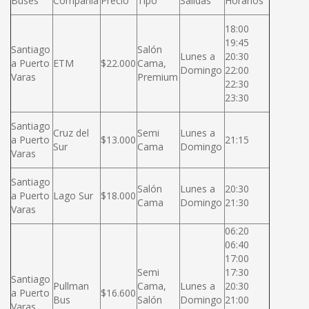
Buses
Compañía
Precio
Tipo
Salidas
Horarios
18:00
19:45
Santiago
Salón
Lunes a
20:30
a Puerto
ETM
$22.000
Cama,
Domingo
22:00
Varas
Premium
22:30
23:30
Santiago
Cruz del
Semi
Lunes a
a Puerto
$13.000
21:15
Sur
Cama
Domingo
Varas
Santiago
Salón
Lunes a
20:30
a Puerto
Lago Sur
$18.000
Cama
Domingo
21:30
Varas
06:20
06:40
17:00
Semi
17:30
Santiago
Pullman
Cama,
Lunes a
20:30
a Puerto
$16.600
Bus
Salón
Domingo
21:00
Varas