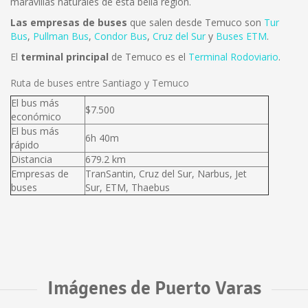
maravillas naturales de esta bella región.
Las empresas de buses
que salen desde Temuco son
Tur
Bus
,
Pullman Bus
,
Condor Bus
,
Cruz del Sur
y
Buses ETM
.
El
terminal principal
de Temuco es el
Terminal Rodoviario
.
Ruta de buses entre Santiago y Temuco
El bus más
$7.500
económico
El bus más
6h 40m
rápido
Distancia
679.2 km
Empresas de
TranSantin, Cruz del Sur, Narbus, Jet
buses
Sur, ETM, Thaebus
Imágenes de Puerto Varas