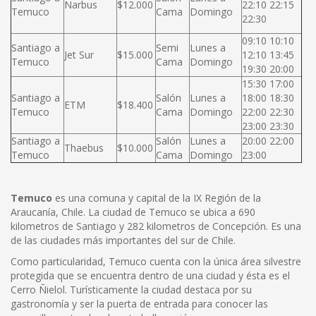
Narbus
$12.000
22:10 22:15
Temuco
Cama
Domingo
22:30
09:10 10:10
Santiago a
Semi
Lunes a
Jet Sur
$15.000
12:10 13:45
Temuco
Cama
Domingo
19:30 20:00
15:30 17:00
Santiago a
Salón
Lunes a
18:00 18:30
ETM
$18.400
Temuco
Cama
Domingo
22:00 22:30
23:00 23:30
Santiago a
Salón
Lunes a
20:00 22:00
Thaebus
$10.000
Temuco
Cama
Domingo
23:00
Temuco
es una comuna y capital de la IX Región de la
Araucanía, Chile. La ciudad de Temuco se ubica a 690
kilometros de Santiago y 282 kilometros de Concepción. Es una
de las ciudades más importantes del sur de Chile.
Como particularidad, Temuco cuenta con la única área silvestre
protegida que se encuentra dentro de una ciudad y ésta es el
Cerro Ñielol. Turísticamente la ciudad destaca por su
gastronomía y ser la puerta de entrada para conocer las