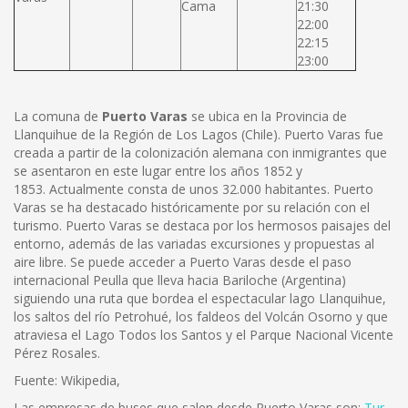
Cama
21:30
22:00
22:15
23:00
La comuna de
Puerto Varas
se ubica en la Provincia de
Llanquihue de la Región de Los Lagos (Chile). Puerto Varas fue
creada a partir de la colonización alemana con inmigrantes que
se asentaron en este lugar entre los años 1852 y
1853. Actualmente consta de unos 32.000 habitantes. Puerto
Varas se ha destacado históricamente por su relación con el
turismo. Puerto Varas se destaca por los hermosos paisajes del
entorno, además de las variadas excursiones y propuestas al
aire libre. Se puede acceder a Puerto Varas desde el paso
internacional Peulla que lleva hacia Bariloche (Argentina)
siguiendo una ruta que bordea el espectacular lago Llanquihue,
los saltos del río Petrohué, los faldeos del Volcán Osorno y que
atraviesa el Lago Todos los Santos y el Parque Nacional Vicente
Pérez Rosales.
Fuente: Wikipedia,
Las empresas de buses que salen desde Puerto Varas son:
Tur