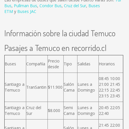
Bus
,
Pullman Bus
,
Condor Bus
,
Cruz del Sur
,
Buses
ETM
y
Buses JAC
Información sobre la ciudad Temuco
Pasajes a Temuco en recorrido.cl
Precio
Buses
Compañía
Tipo
Salidas
Horarios
desde
08:45 10:00
Santiago a
Salón
Lunes a
21:00 21:45
TranSantin
$11.900
Temuco
Cama
Domingo
22:15 22:45
23:15 23:45
Santiago a
Cruz del
Semi
Lunes a
20:45 22:05
$8.000
Temuco
Sur
Cama
Domingo
22:40
21:45 22:00
Santiago a
Salón
Lunes a