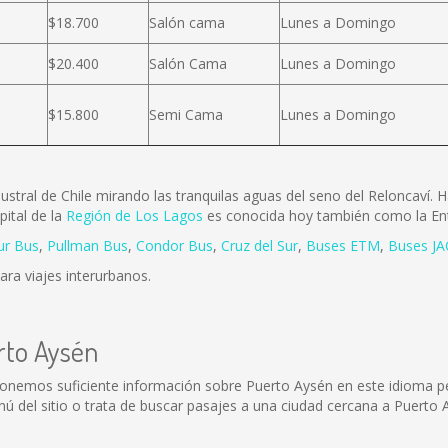
$18.700
Salón cama
Lunes a Domingo
$20.400
Salón Cama
Lunes a Domingo
$15.800
Semi Cama
Lunes a Domingo
stral de Chile mirando las tranquilas aguas del seno del Reloncaví.
ital de la
Región de Los Lagos
es conocida hoy también como la Ent
ur Bus
,
Pullman Bus
,
Condor Bus
,
Cruz del Sur
,
Buses ETM
,
Buses JA
para viajes interurbanos.
rto Aysén
ponemos suficiente información sobre Puerto Aysén en este idioma p
 del sitio o trata de buscar pasajes a una ciudad cercana a Puerto 