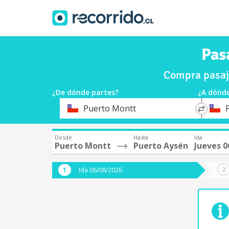
Pas
Compra pasaj
¿De dónde partes?
¿A dónde
*
*
Puerto Montt
Origen
Destin
Desde
Hasta
Ida
Puerto Montt
Puerto Aysén
Jueves 0
Ida 06/08/2026