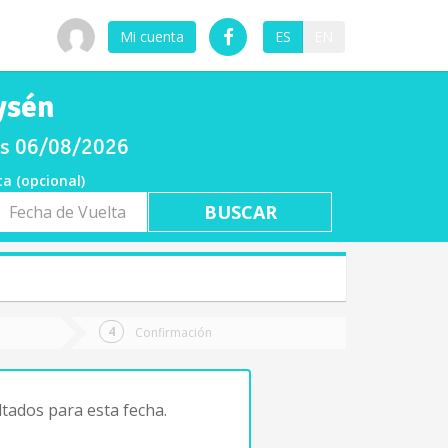
Mi cuenta
ES
EN
ysén
es 06/08/2026
ta (opcional)
a
ta
Confirmación
tados para esta fecha.