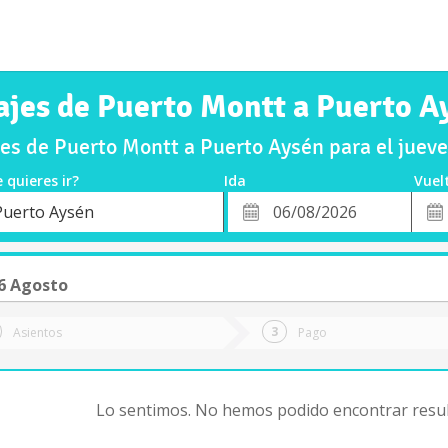
ajes de Puerto Montt a Puerto A
es de Puerto Montt a Puerto Aysén para el juev
 quieres ir?
Ida
Vuel
*
Fech
Puerto Aysén
o
Fecha
de
de
Vuel
Ida
6 Agosto
Asientos
Pago
Lo sentimos. No hemos podido encontrar resul