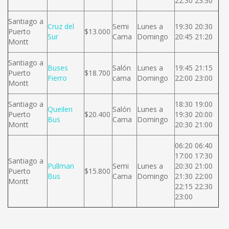
22:30 23:30
Santiago a
Cruz del
Semi
Lunes a
19:30 20:30
Puerto
$13.000
Sur
Cama
Domingo
20:45 21:20
Montt
Santiago a
Buses
Salón
Lunes a
19:45 21:15
Puerto
$18.700
Fierro
cama
Domingo
22:00 23:00
Montt
Santiago a
18:30 19:00
Queilen
Salón
Lunes a
Puerto
$20.400
19:30 20:00
Bus
Cama
Domingo
Montt
20:30 21:00
06:20 06:40
17:00 17:30
Santiago a
Pullman
Semi
Lunes a
20:30 21:00
Puerto
$15.800
Bus
Cama
Domingo
21:30 22:00
Montt
22:15 22:30
23:00