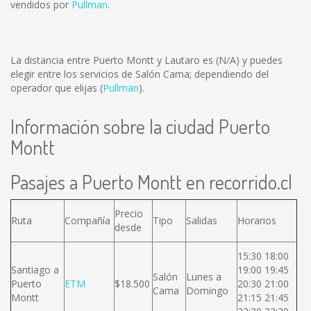
vendidos por
Pullman
.
La distancia entre Puerto Montt y Lautaro es
(N/A)
y puedes
elegir entre los servicios de Salón Cama; dependiendo del
operador que elijas (
Pullman
).
Información sobre la ciudad Puerto
Montt
Pasajes a Puerto Montt en recorrido.cl
Precio
Ruta
Compañía
Tipo
Salidas
Horarios
desde
15:30 18:00
Santiago a
19:00 19:45
Salón
Lunes a
Puerto
ETM
$18.500
20:30 21:00
Cama
Domingo
Montt
21:15 21:45