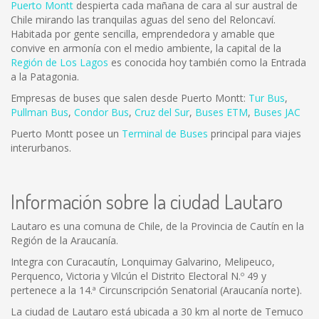
Puerto Montt
despierta cada mañana de cara al sur austral de
Chile mirando las tranquilas aguas del seno del Reloncaví.
Habitada por gente sencilla, emprendedora y amable que
convive en armonía con el medio ambiente, la capital de la
Región de Los Lagos
es conocida hoy también como la Entrada
a la Patagonia.
Empresas de buses que salen desde Puerto Montt:
Tur Bus
,
Pullman Bus
,
Condor Bus
,
Cruz del Sur
,
Buses ETM
,
Buses JAC
Puerto Montt posee un
Terminal de Buses
principal para viajes
interurbanos.
Información sobre la ciudad Lautaro
Lautaro es una comuna de Chile, de la Provincia de Cautín en la
Región de la Araucanía.
Integra con Curacautín, Lonquimay Galvarino, Melipeuco,
Perquenco, Victoria y Vilcún el Distrito Electoral N.º 49 y
pertenece a la 14.ª Circunscripción Senatorial (Araucanía norte).
La ciudad de Lautaro está ubicada a 30 km al norte de Temuco