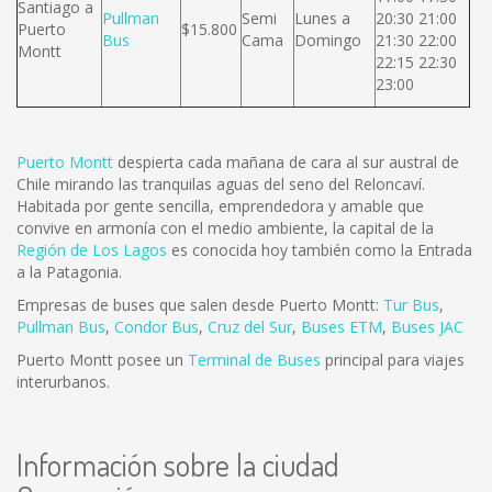
Santiago a
Pullman
Semi
Lunes a
20:30 21:00
Puerto
$15.800
Bus
Cama
Domingo
21:30 22:00
Montt
22:15 22:30
23:00
Puerto Montt
despierta cada mañana de cara al sur austral de
Chile mirando las tranquilas aguas del seno del Reloncaví.
Habitada por gente sencilla, emprendedora y amable que
convive en armonía con el medio ambiente, la capital de la
Región de Los Lagos
es conocida hoy también como la Entrada
a la Patagonia.
Empresas de buses que salen desde Puerto Montt:
Tur Bus
,
Pullman Bus
,
Condor Bus
,
Cruz del Sur
,
Buses ETM
,
Buses JAC
Puerto Montt posee un
Terminal de Buses
principal para viajes
interurbanos.
Información sobre la ciudad