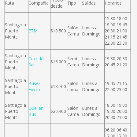
Ruta
Compañía
Tipo
Salidas
Horarios
desde
15:30 18:00
Santiago a
19:00 19:45
Salón
Lunes a
Puerto
ETM
$18.500
20:30 21:00
Cama
Domingo
Montt
21:15 21:45
22:30 23:30
Santiago a
Cruz del
Semi
Lunes a
19:30 20:30
Puerto
$13.000
Sur
Cama
Domingo
20:45 21:20
Montt
Santiago a
Buses
Salón
Lunes a
19:45 21:15
Puerto
$18.700
Fierro
cama
Domingo
22:00 23:00
Montt
Santiago a
18:30 19:00
Queilen
Salón
Lunes a
Puerto
$20.400
19:30 20:00
Bus
Cama
Domingo
Montt
20:30 21:00
06:20 06:40
17:00 17:30