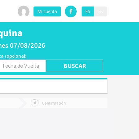
Mi cuenta
ES
EN
quina
rnes 07/08/2026
ta (opcional)
a
ta
Confirmación