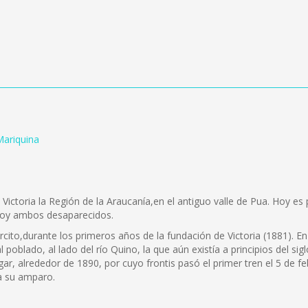
Mariquina
ictoria la Región de la Araucanía,en el antiguo valle de Pua. Hoy es p
 hoy ambos desaparecidos.
ército,durante los primeros años de la fundación de Victoria (1881). 
poblado, al lado del río Quino, la que aún existía a principios del sig
gar, alrededor de 1890, por cuyo frontis pasó el primer tren el 5 de f
 a su amparo.