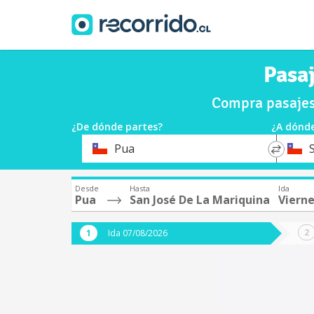
Pasa
Compra pasajes
¿De dónde partes?
¿A dónde
*
*
Pua
Origen
Destin
Desde
Hasta
Ida
Pua
San José De La Mariquina
Vierne
Ida 07/08/2026