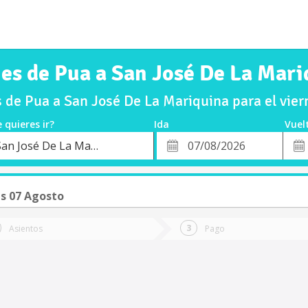
jes de Pua a San José De La Mari
 de Pua a San José De La Mariquina para el vie
 quieres ir?
Ida
Vuel
*
Fech
San José De La Mariquina
o
Fecha
de
de
Vuel
Ida
s 07 Agosto
Asientos
Pago