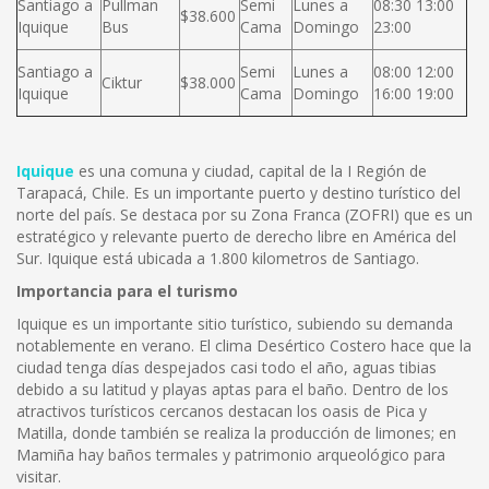
Santiago a
Pullman
Semi
Lunes a
08:30 13:00
$38.600
Iquique
Bus
Cama
Domingo
23:00
Santiago a
Semi
Lunes a
08:00 12:00
Ciktur
$38.000
Iquique
Cama
Domingo
16:00 19:00
Iquique
es una comuna y ciudad, capital de la I Región de
Tarapacá, Chile. Es un importante puerto y destino turístico del
norte del país. Se destaca por su Zona Franca (ZOFRI) que es un
estratégico y relevante puerto de derecho libre en América del
Sur. Iquique está ubicada a 1.800 kilometros de Santiago.
Importancia para el turismo
Iquique es un importante sitio turístico, subiendo su demanda
notablemente en verano. El clima Desértico Costero hace que la
ciudad tenga días despejados casi todo el año, aguas tibias
debido a su latitud y playas aptas para el baño. Dentro de los
atractivos turísticos cercanos destacan los oasis de Pica y
Matilla, donde también se realiza la producción de limones; en
Mamiña hay baños termales y patrimonio arqueológico para
visitar.