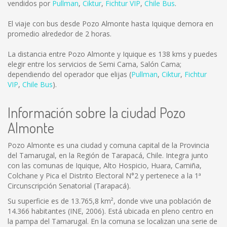
vendidos por
Pullman
,
Ciktur
,
Fichtur VIP
,
Chile Bus
.
El viaje con bus desde Pozo Almonte hasta Iquique demora en
promedio alrededor de 2 horas.
La distancia entre Pozo Almonte y Iquique es
138 kms
y puedes
elegir entre los servicios de Semi Cama, Salón Cama;
dependiendo del operador que elijas (
Pullman
,
Ciktur
,
Fichtur
VIP
,
Chile Bus
).
Información sobre la ciudad Pozo
Almonte
Pozo Almonte es una ciudad y comuna capital de la Provincia
del Tamarugal, en la Región de Tarapacá, Chile. Integra junto
con las comunas de Iquique, Alto Hospicio, Huara, Camiña,
Colchane y Pica el Distrito Electoral N°2 y pertenece a la 1ª
Circunscripción Senatorial (Tarapacá).
Su superficie es de 13.765,8 km², donde vive una población de
14.366 habitantes (INE, 2006). Está ubicada en pleno centro en
la pampa del Tamarugal. En la comuna se localizan una serie de