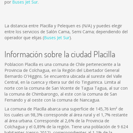
por
Buses Jet Sur
.
La distancia entre Placilla y Pelequen es
(N/A)
y puedes elegir
entre los servicios de Salón Cama, Semi Cama; dependiendo del
operador que elijas (
Buses Jet Sur
).
Información sobre la ciudad Placilla
Poblacion Placilla es una comuna de Chile perteneciente a la
Provincia de Colchagua, en la Región del Libertador General
Bernardo O'Higgins. Se encuentra ubicada al sureste del Valle
Central, en la cuenca y ribera sur del río Tinguiririca. Limita al
norte con la comuna de San Vicente de Tagua Tagua, al sur con
la comuna de Chimbarongo, al este con la comuna de San
Fernando y al oeste con la comuna de Nancagua.
La comuna de Placilla abarca una superficie de 145,76 km² de
los cuales un 98,3% corresponde al área rural y el 1,7% restante
al área urbana. Corresponde al 2,6% de la Provincia de
Colchagua y el 0,89% de la región. Tiene una población de 9 624
habitantes (censo 2012), correspondientes al 1,1% de la