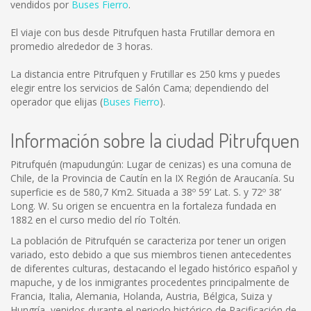
vendidos por
Buses Fierro
.
El viaje con bus desde Pitrufquen hasta Frutillar demora en
promedio alrededor de 3 horas.
La distancia entre Pitrufquen y Frutillar es
250 kms
y puedes
elegir entre los servicios de Salón Cama; dependiendo del
operador que elijas (
Buses Fierro
).
Información sobre la ciudad Pitrufquen
Pitrufquén (mapudungún: Lugar de cenizas) es una comuna de
Chile, de la Provincia de Cautín en la IX Región de Araucanía. Su
superficie es de 580,7 Km2. Situada a 38º 59’ Lat. S. y 72º 38’
Long. W. Su origen se encuentra en la fortaleza fundada en
1882 en el curso medio del río Toltén.
La población de Pitrufquén se caracteriza por tener un origen
variado, esto debido a que sus miembros tienen antecedentes
de diferentes culturas, destacando el legado histórico español y
mapuche, y de los inmigrantes procedentes principalmente de
Francia, Italia, Alemania, Holanda, Austria, Bélgica, Suiza y
Hungría, venidos durante el periodo histórico de Pacificación de