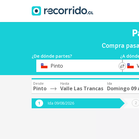
P
Compra pasaj
¿De dónde partes?
¿A dónde
*
*
Pinto
Origen
Destin
Desde
Hasta
Ida
Pinto
Valle Las Trancas
Domingo 09 
Ida 09/08/2026