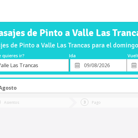
asajes de Pinto a Valle Las Tranc
es de Pinto a Valle Las Trancas para el domin
 quieres ir?
Ida
Vuel
*
Fech
Valle Las Trancas
o
Fecha
de
de
Vuel
Ida
Agosto
Asientos
Pago