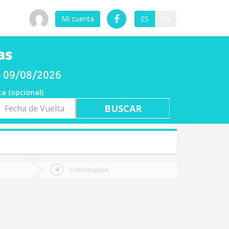
Mi cuenta
ES
EN
as
go 09/08/2026
ta (opcional)
a
ta
Confirmación