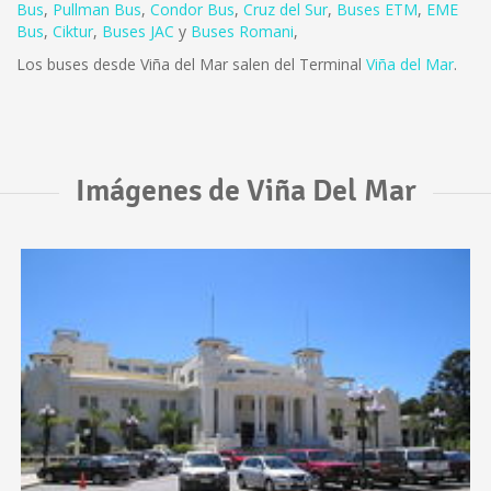
Bus
,
Pullman Bus
,
Condor Bus
,
Cruz del Sur
,
Buses ETM
,
EME
Bus
,
Ciktur
,
Buses JAC
y
Buses Romani
,
Los buses desde Viña del Mar salen del Terminal
Viña del Mar
.
Imágenes de Viña Del Mar