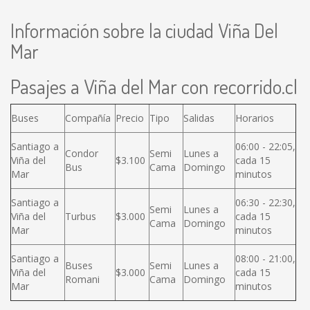
Información sobre la ciudad Viña Del
Mar
Pasajes a Viña del Mar con recorrido.cl
Buses
Compañía
Precio
Tipo
Salidas
Horarios
Santiago a
06:00 - 22:05,
Condor
Semi
Lunes a
Viña del
$3.100
cada 15
Bus
Cama
Domingo
Mar
minutos
Santiago a
06:30 - 22:30,
Semi
Lunes a
Viña del
Turbus
$3.000
cada 15
Cama
Domingo
Mar
minutos
Santiago a
08:00 - 21:00,
Buses
Semi
Lunes a
Viña del
$3.000
cada 15
Romani
Cama
Domingo
Mar
minutos