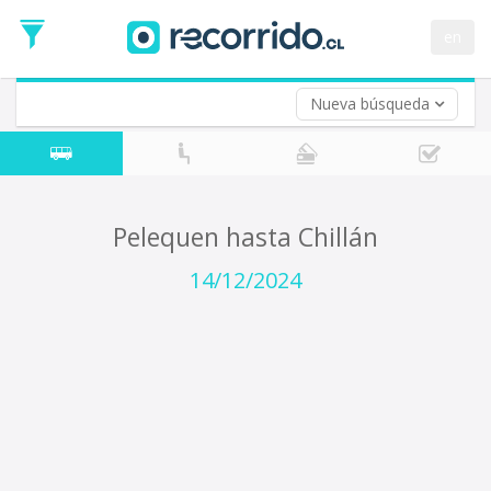
Fecha
de
en
Vuelta (opcional)
Ida
Fecha
de
Nueva búsqueda
Vuelta
Pelequen hasta Chillán
14/12/2024