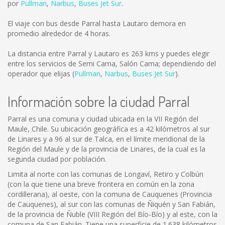
por
Pullman
,
Narbus
,
Buses Jet Sur
.
El viaje con bus desde Parral hasta Lautaro demora en
promedio alrededor de 4 horas.
La distancia entre Parral y Lautaro es
263 kms
y puedes elegir
entre los servicios de Semi Cama, Salón Cama; dependiendo del
operador que elijas (
Pullman
,
Narbus
,
Buses Jet Sur
).
Información sobre la ciudad Parral
Parral es una comuna y ciudad ubicada en la VII Región del
Maule, Chile. Su ubicación geográfica es a 42 kilómetros al sur
de Linares y a 96 al sur de Talca, en el límite meridional de la
Región del Maule y de la provincia de Linares, de la cual es la
segunda ciudad por población.
Limita al norte con las comunas de Longaví, Retiro y Colbún
(con la que tiene una breve frontera en común en la zona
cordillerana), al oeste, con la comuna de Cauquenes (Provincia
de Cauquenes), al sur con las comunas de Ñiquén y San Fabián,
de la provincia de Ñuble (VIII Región del Bío-Bío) y al este, con la
comuna de San Fabián. Tiene una superficie de 1.638 kilómetros