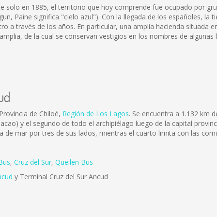
e solo en 1885, el territorio que hoy comprende fue ocupado por grupo
n, Paine significa "cielo azul"). Con la llegada de los españoles, la
o a través de los años. En particular, una amplia hacienda situada e
mplia, de la cual se conservan vestigios en los nombres de algunas lo
ud
Provincia de Chiloé,
Región de Los Lagos
. Se encuentra a 1.132 km d
hacao) y el segundo de todo el archipiélago luego de la capital provi
de mar por tres de sus lados, mientras el cuarto limita con las co
Bus
,
Cruz del Sur
,
Queilen Bus
ncud
y Terminal Cruz del Sur Ancud