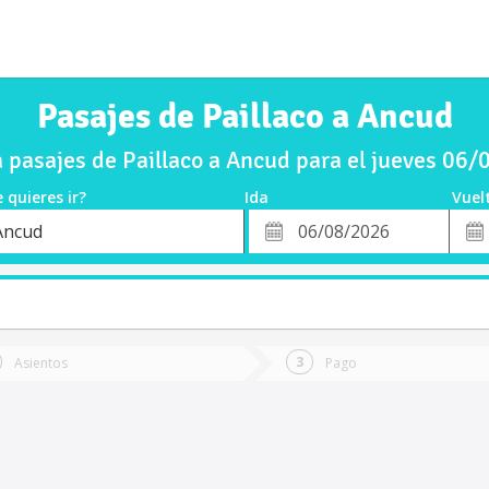
Pasajes de Paillaco a Ancud
pasajes de Paillaco a Ancud para el jueves 06
 quieres ir?
Ida
Vuel
*
Fech
Ancud
o
Fecha
de
de
Vuel
Ida
Asientos
Pago