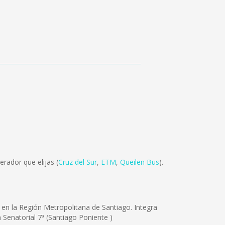
rador que elijas (
Cruz del Sur
,
ETM
,
Queilen Bus
).
 en la Región Metropolitana de Santiago. Integra
 Senatorial 7ª (Santiago Poniente )