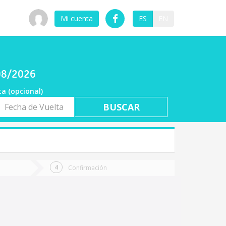
Mi cuenta
ES
EN
/08/2026
ta (opcional)
a
ta
Confirmación