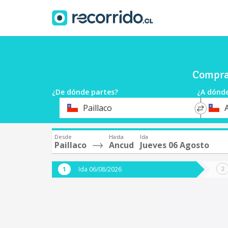
Compra 
¿De dónde partes?
¿A dónde
*
*
Paillaco
Origen
Destin
Desde
Hasta
Ida
Paillaco
Ancud
Jueves 06 Agosto
Ida 06/08/2026