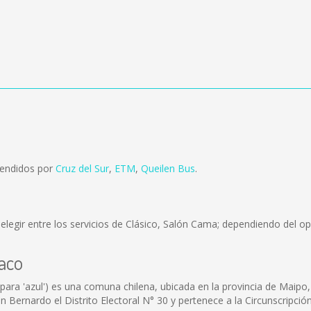
vendidos por
Cruz del Sur
,
ETM
,
Queilen Bus
.
legir entre los servicios de Clásico, Salón Cama; dependiendo del ope
laco
ra 'azul') es una comuna chilena, ubicada en la provincia de Maipo,
Bernardo el Distrito Electoral N° 30 y pertenece a la Circunscripción