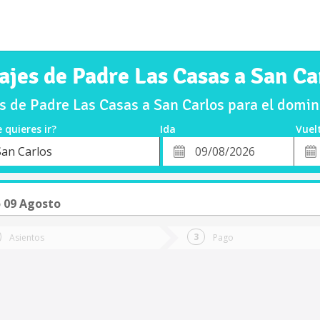
ajes de Padre Las Casas a San Ca
 de Padre Las Casas a San Carlos para el dom
 quieres ir?
Ida
Vuel
*
Fech
San Carlos
o
Fecha
de
de
Vuel
Ida
 09 Agosto
Asientos
Pago