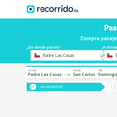
Pas
Compra pasajes
¿De dónde partes?
¿A dónde
*
*
Padre Las Casas
Origen
Destin
Desde
Hasta
Ida
Padre Las Casas
San Carlos
Domingo
Ida 09/08/2026