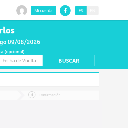
Mi cuenta
ES
EN
rlos
ingo 09/08/2026
ta (opcional)
a
ta
Confirmación