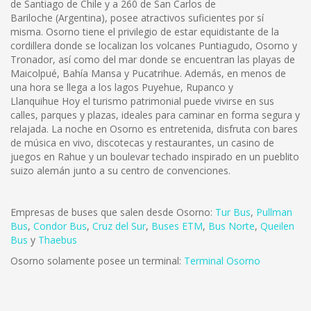
de Santiago de Chile y a 260 de San Carlos de
Bariloche (Argentina), posee atractivos suficientes por sí
misma. Osorno tiene el privilegio de estar equidistante de la
cordillera donde se localizan los volcanes Puntiagudo, Osorno y
Tronador, así como del mar donde se encuentran las playas de
Maicolpué, Bahía Mansa y Pucatrihue. Además, en menos de
una hora se llega a los lagos Puyehue, Rupanco y
Llanquihue Hoy el turismo patrimonial puede vivirse en sus
calles, parques y plazas, ideales para caminar en forma segura y
relajada. La noche en Osorno es entretenida, disfruta con bares
de música en vivo, discotecas y restaurantes, un casino de
juegos en Rahue y un boulevar techado inspirado en un pueblito
suizo alemán junto a su centro de convenciones.
Empresas de buses que salen desde Osorno:
Tur Bus
,
Pullman
Bus
,
Condor Bus
,
Cruz del Sur
,
Buses ETM
,
Bus Norte
,
Queilen
Bus
y
Thaebus
Osorno solamente posee un terminal:
Terminal Osorno