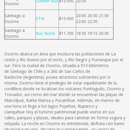
Queilen Bus
$13.500
20:30
Osorno
Santiago a
20:00 20:30 21:30
ETM
$15.000
Osorno
22:00 22:30
Santiago a
Bus Norte
$11.700
18:30 19:15 20:30
Osorno
Osorno abarca un área que involucra las poblaciones de La
Unión y Río Bueno por el norte, y Río Negro y Purranque por el
sur. Pero la ciudad de Osorno, situada a 913 kilómetros
de Santiago de Chile y a 260 de San Carlos de
Bariloche (Argentina), posee atractivos suficientes por sí
misma. Osorno tiene el privilegio de estar equidistante de la
cordillera donde se localizan los volcanes Puntiagudo, Osorno y
Tronador, así como del mar donde se encuentran las playas de
Maicolpué, Bahía Mansa y Pucatrihue. Además, en menos de
una hora se llega a los lagos Puyehue, Rupanco y
Llanquihue Hoy el turismo patrimonial puede vivirse en sus
calles, parques y plazas, ideales para caminar en forma segura y
relajada. La noche en Osorno es entretenida, disfruta con bares
de música en vivo, discotecas y restaurantes, un casino de