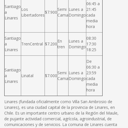
06:45 a
Santiago
Los
Semi
Lunes a
21:45
a
$7.900
Libertadores
Cama
Domingo
cada
Linares
media
hora
Santiago
08:30
En
Lunes a
a
TrenCentral
$7.200
17:30
tren
Domingo
Linares
18:25
De
06:30 a
Santiago
Semi
Lunes a
23:59
a
Linatal
$7.000
Cama
Domingo
cada
Linares
media
hora
Linares (fundada oficialmente como Villa San Ambrosio de
Linares), es una ciudad capital de la provincia de Linares, en
Chile. Es un importante centro urbano de la Región del Maule,
de pujante actividad comercial, agrícola, agroindustrial, de
comunicaciones y de servicios. La comuna de Linares cuenta