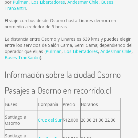
por
Pullman
,
Los Libertadores
,
Andesmar Chile
,
Buses
TranSantin
.
El viaje con bus desde Osorno hasta Linares demora en
promedio alrededor de 9 horas.
La distancia entre Osorno y Linares es
639 kms
y puedes elegir
entre los servicios de Salón Cama, Semi Cama; dependiendo del
operador que elijas (
Pullman
,
Los Libertadores
,
Andesmar Chile
,
Buses TranSantin
).
Información sobre la ciudad Osorno
Pasajes a Osorno en recorrido.cl
Buses
Compañía
Precio
Horarios
Santiago a
Cruz del Sur
$12.000
20:30 21:30 22:30
Osorno
Santiago a