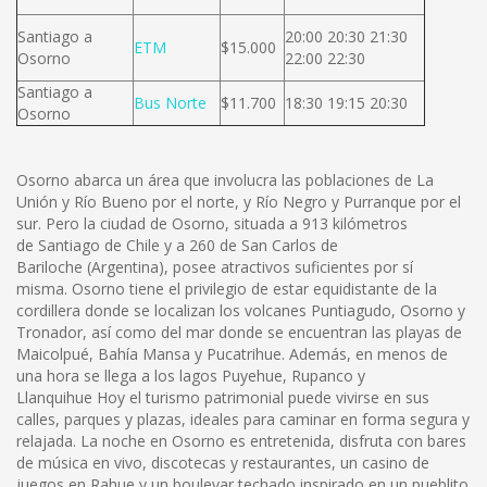
Santiago a
20:00 20:30 21:30
ETM
$15.000
Osorno
22:00 22:30
Santiago a
Bus Norte
$11.700
18:30 19:15 20:30
Osorno
Osorno abarca un área que involucra las poblaciones de La
Unión y Río Bueno por el norte, y Río Negro y Purranque por el
sur. Pero la ciudad de Osorno, situada a 913 kilómetros
de Santiago de Chile y a 260 de San Carlos de
Bariloche (Argentina), posee atractivos suficientes por sí
misma. Osorno tiene el privilegio de estar equidistante de la
cordillera donde se localizan los volcanes Puntiagudo, Osorno y
Tronador, así como del mar donde se encuentran las playas de
Maicolpué, Bahía Mansa y Pucatrihue. Además, en menos de
una hora se llega a los lagos Puyehue, Rupanco y
Llanquihue Hoy el turismo patrimonial puede vivirse en sus
calles, parques y plazas, ideales para caminar en forma segura y
relajada. La noche en Osorno es entretenida, disfruta con bares
de música en vivo, discotecas y restaurantes, un casino de
juegos en Rahue y un boulevar techado inspirado en un pueblito