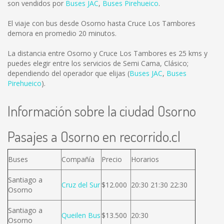
son vendidos por
Buses JAC
,
Buses Pirehueico
.
El viaje con bus desde Osorno hasta Cruce Los Tambores
demora en promedio 20 minutos.
La distancia entre Osorno y Cruce Los Tambores es
25 kms
y
puedes elegir entre los servicios de Semi Cama, Clásico;
dependiendo del operador que elijas (
Buses JAC
,
Buses
Pirehueico
).
Información sobre la ciudad Osorno
Pasajes a Osorno en recorrido.cl
Buses
Compañía
Precio
Horarios
Santiago a
Cruz del Sur
$12.000
20:30 21:30 22:30
Osorno
Santiago a
Queilen Bus
$13.500
20:30
Osorno