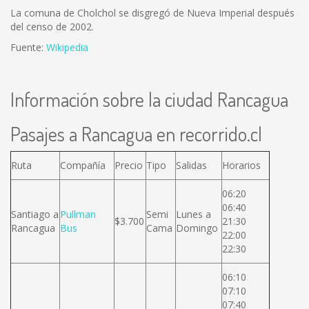
La comuna de Cholchol se disgregó de Nueva Imperial después
del censo de 2002.
Fuente:
Wikipedia
Información sobre la ciudad Rancagua
Pasajes a Rancagua en recorrido.cl
Ruta
Compañía
Precio
Tipo
Salidas
Horarios
06:20
06:40
Santiago a
Pullman
Semi
Lunes a
$3.700
21:30
Rancagua
Bus
Cama
Domingo
22:00
22:30
06:10
07:10
07:40