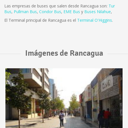
Las empresas de buses que salen desde Rancagua son:
Tur
Bus
,
Pullman Bus
,
Condor Bus
,
EME Bus
y
Buses Nilahue
,
El Terminal principal de Rancagua es el
Terminal O'Higgins
.
Imágenes de Rancagua