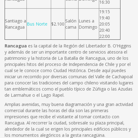
16:30
19:15
19:40
Santiago a
Salón
Lunes a
Bus Norte
$2.100
20:05
Rancagua
cama
Domingo
20:40
22:00
Rancagua
es la capital de la Región del Libertador B. O’Higgins
y además de ser un importante centro de servicios atesora el
patrimonio y la historia de La Batalla de Rancagua, uno de los
principales hitos del proceso de Independencia de Chile y por el
cual se le conoce como Ciudad Histórica. Desde aquí puedes
iniciar un recorrido por diversas comunas del Valle de Cachapoal
para conocer las tradiciones del campo chileno visitando lugares
tan emblemáticos como el pueblo típico de Zúñiga o las Azudas
de Larmahue o el Lago Rapel.
Amplias avenidas, muy buena diagramación y una gran actividad
comercial durante las horas del día son las primeras
impresiones que recibe el visitante al tomar contacto con
Rancagua. Al recorrer la ciudad, sobresale su plaza principal,
alrededor de la cual se erigen los principales edificios públicos y
los monumentos alegóricos a la gesta rancagüina.