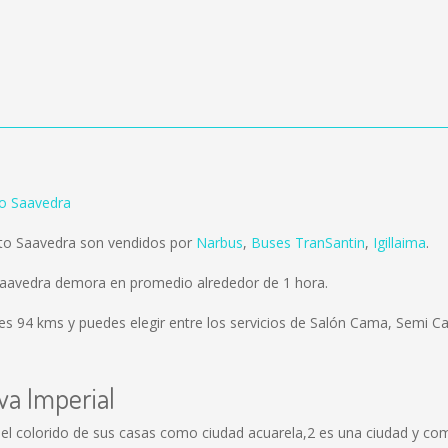
to Saavedra
rto Saavedra son vendidos por
Narbus
,
Buses TranSantin
,
Igillaima
.
 Saavedra demora en promedio alrededor de 1 hora.
 es
94 kms
y puedes elegir entre los servicios de Salón Cama, Semi C
va Imperial
l colorido de sus casas como ciudad acuarela,2 es una ciudad y comun