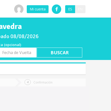
Mi cuenta
ES
EN
aavedra
ábado 08/08/2026
ta (opcional)
a
ta
Confirmación