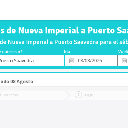
s de Nueva Imperial a Puerto S
de Nueva Imperial a Puerto Saavedra para el s
 quieres ir?
Ida
Vuel
*
Fech
Puerto Saavedra
o
Fecha
de
de
Vuel
Ida
ado 08 Agosto
Asientos
Pago