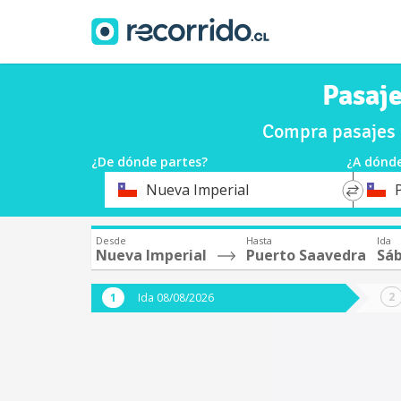
Pasaje
Compra pasajes 
¿De dónde partes?
¿A dónde
*
*
Nueva Imperial
Origen
Destin
Desde
Hasta
Ida
Nueva Imperial
Puerto Saavedra
Sáb
Ida 08/08/2026