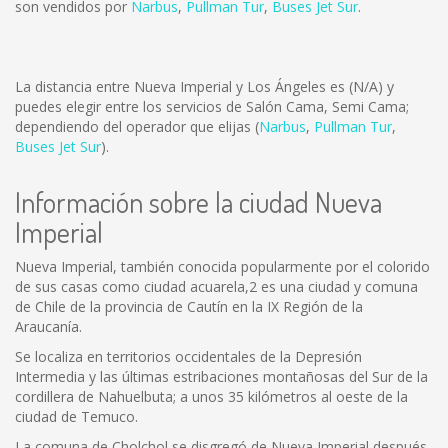
son vendidos por
Narbus
,
Pullman Tur
,
Buses Jet Sur
.
La distancia entre Nueva Imperial y Los Ángeles es
(N/A)
y
puedes elegir entre los servicios de Salón Cama, Semi Cama;
dependiendo del operador que elijas (
Narbus
,
Pullman Tur
,
Buses Jet Sur
).
Información sobre la ciudad Nueva
Imperial
Nueva Imperial, también conocida popularmente por el colorido
de sus casas como ciudad acuarela,2 es una ciudad y comuna
de Chile de la provincia de Cautín en la IX Región de la
Araucanía.
Se localiza en territorios occidentales de la Depresión
Intermedia y las últimas estribaciones montañosas del Sur de la
cordillera de Nahuelbuta; a unos 35 kilómetros al oeste de la
ciudad de Temuco.
La comuna de Cholchol se disgregó de Nueva Imperial después