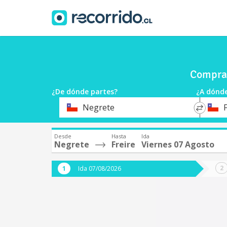
Compra 
¿De dónde partes?
¿A dónde
*
*
Negrete
F
Origen
Destin
Desde
Hasta
Ida
Negrete
Freire
Viernes 07 Agosto
Ida 07/08/2026