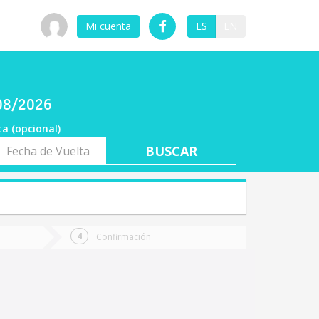
Mi cuenta
ES
EN
/08/2026
ta (opcional)
a
ta
Confirmación