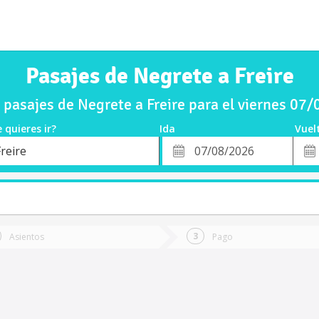
Pasajes de Negrete a Freire
pasajes de Negrete a Freire para el viernes 07
 quieres ir?
Ida
Vuel
*
Fech
reire
o
Fecha
de
de
Vuel
Ida
Asientos
Pago