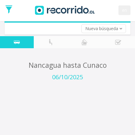
Fecha
de
en
Vuelta (opcional)
Ida
Fecha
de
Nueva búsqueda
Vuelta
Nancagua hasta Cunaco
06/10/2025