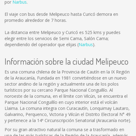
por
Narbus
.
El viaje con bus desde Melipeuco hasta Curicó demora en
promedio alrededor de 7 horas.
La distancia entre Melipeuco y Curicó es
525 kms
y puedes
elegir entre los servicios de Semi Cama, Salón Cama;
dependiendo del operador que elijas (
Narbus
).
Información sobre la ciudad Melipeuco
Es una comuna chilena de la Provincia de Cautín en la IX Región
de la Araucanía, Fundada en 1981 convirtiéndose en un nuevo
sector andino de la región y actualmente una de los polos
turísticos por su cercano Parque Nacional Conguillío. Al
noroeste de la comuna, en el límite con Vilcún, se encuentra el
Parque Nacional Conguillío en cuyo interior está el volcán
Llaima. La comuna integra con Curacautín, Lonquimay Lautaro,
Galvarino, Perquenco, Victoria y Vilcún el Distrito Electoral N° 49
y pertenece a la 14ª Circunscripción Senatorial (Araucanía norte).
Por su gran atractivo natural la comuna se a trasformado en
una de las más turísticas de la Región de la Araucanía, además