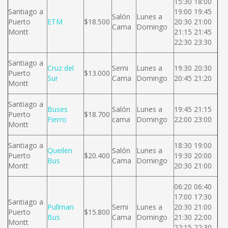
15:30 18:00
Santiago a
19:00 19:45
Salón
Lunes a
Puerto
ETM
$18.500
20:30 21:00
Cama
Domingo
Montt
21:15 21:45
22:30 23:30
Santiago a
Cruz del
Semi
Lunes a
19:30 20:30
Puerto
$13.000
Sur
Cama
Domingo
20:45 21:20
Montt
Santiago a
Buses
Salón
Lunes a
19:45 21:15
Puerto
$18.700
Fierro
cama
Domingo
22:00 23:00
Montt
Santiago a
18:30 19:00
Queilen
Salón
Lunes a
Puerto
$20.400
19:30 20:00
Bus
Cama
Domingo
Montt
20:30 21:00
06:20 06:40
17:00 17:30
Santiago a
Pullman
Semi
Lunes a
20:30 21:00
Puerto
$15.800
Bus
Cama
Domingo
21:30 22:00
Montt
22:15 22:30