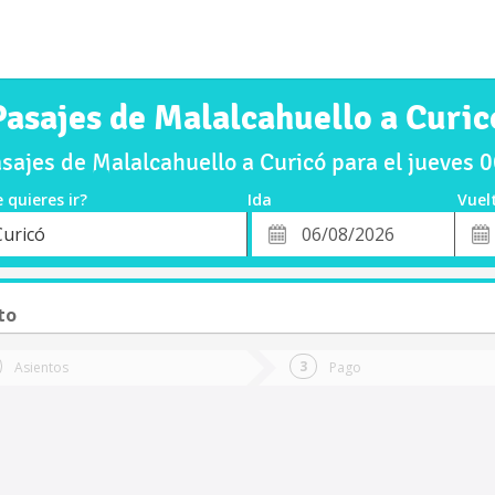
Pasajes de Malalcahuello a Curic
ajes de Malalcahuello a Curicó para el jueves
 quieres ir?
Ida
Vuel
*
Fech
Curicó
o
Fecha
de
de
Vuel
Ida
to
Asientos
Pago