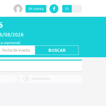
Mi cuenta
ES
EN
ó
 06/08/2026
ta (opcional)
a
ta
Confirmación