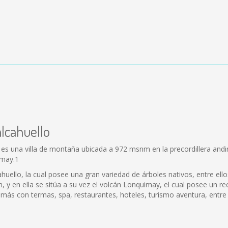
alcahuello
es una villa de montaña ubicada a 972 msnm en la precordillera andin
imay.1
uello, la cual posee una gran variedad de árboles nativos, entre ellos 
n, y en ella se sitúa a su vez el volcán Lonquimay, el cual posee un r
emás con termas, spa, restaurantes, hoteles, turismo aventura, entre 