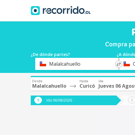
Compra pas
¿De dónde partes?
¿A dónde
*
*
Malalcahuello
Origen
Destin
Desde
Hasta
Ida
Malalcahuello
Curicó
Jueves 06 Agos
Ida 06/08/2026