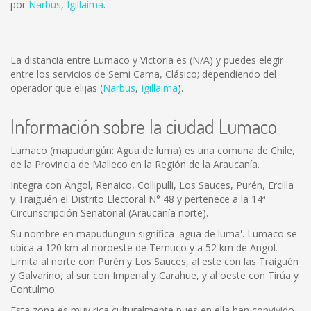
por
Narbus
,
Igillaima
.
La distancia entre Lumaco y Victoria es
(N/A)
y puedes elegir
entre los servicios de Semi Cama, Clásico; dependiendo del
operador que elijas (
Narbus
,
Igillaima
).
Información sobre la ciudad Lumaco
Lumaco (mapudungún: Agua de luma) es una comuna de Chile,
de la Provincia de Malleco en la Región de la Araucanía.
Integra con Angol, Renaico, Collipulli, Los Sauces, Purén, Ercilla
y Traiguén el Distrito Electoral N° 48 y pertenece a la 14ª
Circunscripción Senatorial (Araucanía norte).
Su nombre en mapudungun significa 'agua de luma'. Lumaco se
ubica a 120 km al noroeste de Temuco y a 52 km de Angol.
Limita al norte con Purén y Los Sauces, al este con las Traiguén
y Galvarino, al sur con Imperial y Carahue, y al oeste con Tirúa y
Contulmo.
Esta zona es muy rica culturalmente pues en ella han convivido,