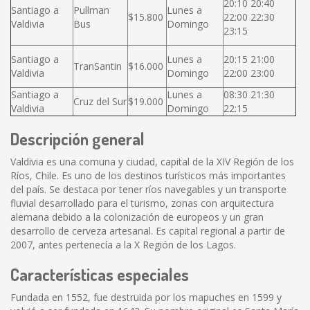
20:10 20:40
Santiago a
Pullman
Lunes a
$15.800
22:00 22:30
Valdivia
Bus
Domingo
23:15
Santiago a
Lunes a
20:15 21:00
TranSantin
$16.000
Valdivia
Domingo
22:00 23:00
Santiago a
Lunes a
08:30 21:30
Cruz del Sur
$19.000
Valdivia
Domingo
22:15
Descripción general
Valdivia es una comuna y ciudad, capital de la XIV Región de los
Ríos, Chile. Es uno de los destinos turísticos más importantes
del país. Se destaca por tener ríos navegables y un transporte
fluvial desarrollado para el turismo, zonas con arquitectura
alemana debido a la colonización de europeos y un gran
desarrollo de cerveza artesanal. Es capital regional a partir de
2007, antes pertenecía a la X Región de los Lagos.
Características especiales
Fundada en 1552, fue destruida por los mapuches en 1599 y