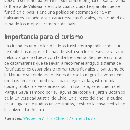
volvió a ser fundada en 1642. Su nombre original es Santa María
la Blanca de Valdivia, siendo la cuarta ciudad española que se
fundó en el país. Tiene una población estimada de 154 mil
habitantes. Debido a sus características fluviales, esta ciudad es
cuna de los mejores remeros del país.
Importancia para el turismo
La ciudad es uno de los destinos turísticos imperdibles del sur
de Chile. Las mejores fechas de visita son los meses de verano
debido a que no llueve con tanta frecuencia. Se puede disfrutar
de catamaranes que te llevan a recorrer el antiguo sistema de
fortificaciones españolas o tomar tours fluviales al Santuario de
la Naturaleza donde viven cisnes de cuello negro. La zona tiene
muchas ferias costumbristas para degustar la gastronomía
típica y probar cerveza artesanal. En Isla Teja, se encuentra el
Parque Saval famoso por su laguna de lotos y el Jardín Botánico
de la Universidad Austral de Chile. En el resto del año, la ciudad
es un lugar de estudios universitarios, destaca la casa central de
la Universidad Austral.
Fuentes
:
Wikipedia
/
ThisisChile.cl
/
ChileEsTuyo