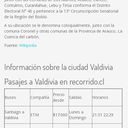
Contulmo, Curanilahue, Lebu y Tirúa conforma el Distrito
Electoral N° 46 y pertenece a la 13ª Circunscripción Senatorial
de la Región del Biobío.
A su ubicación se le denomina coloquialmente, junto con la
comuna Coronel y otras comunas de la Provincia de Arauco, La
Cuenca del carbón.
Fuente:
Wikipedia
Información sobre la ciudad Valdivia
Pasajes a Valdivia en recorrido.cl
Precio
Buses
Compañía
Salidas
Horarios
desde
Santiago a
Lunes a
ETM
$17:000
21:31 22:29
Valdivia
Domingo