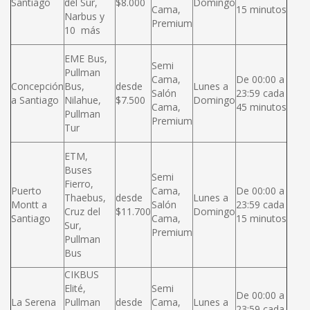
Santiago
del Sur,
$8.000
Domingo
Cama,
15 minutos
Narbus y
Premium
10 más
EME Bus,
Semi
Pullman
Cama,
De 00:00 a
Concepción
Bus,
desde
Lunes a
Salón
23:59 cada
a Santiago
Nilahue,
$7.500
Domingo
Cama,
45 minutos
Pullman
Premium
Tur
ETM,
Buses
Semi
Fierro,
Puerto
Cama,
De 00:00 a
Thaebus,
desde
Lunes a
Montt a
Salón
23:59 cada
Cruz del
$11.700
Domingo
Santiago
Cama,
15 minutos
Sur,
Premium
Pullman
Bus
CIKBUS
Elité,
Semi
De 00:00 a
La Serena
Pullman
desde
Cama,
Lunes a
23:59 cada