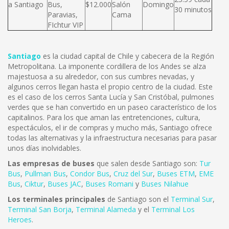
a Santiago
Bus,
$12.000
Salón
Domingo
30 minutos
Paravias,
Cama
FIchtur VIP
Santiago
es la ciudad capital de Chile y cabecera de la Región
Metropolitana. La imponente cordillera de los Andes se alza
majestuosa a su alrededor, con sus cumbres nevadas, y
algunos cerros llegan hasta el propio centro de la ciudad. Este
es el caso de los cerros Santa Lucía y San Cristóbal, pulmones
verdes que se han convertido en un paseo característico de los
capitalinos. Para los que aman las entretenciones, cultura,
espectáculos, el ir de compras y mucho más, Santiago ofrece
todas las alternativas y la infraestructura necesarias para pasar
unos días inolvidables.
Las empresas de buses
que salen desde Santiago son:
Tur
Bus
,
Pullman Bus
,
Condor Bus
,
Cruz del Sur
,
Buses ETM
,
EME
Bus
,
Ciktur
,
Buses JAC
,
Buses Romani
y
Buses Nilahue
Los terminales principales
de Santiago son el
Terminal Sur
,
Terminal San Borja
,
Terminal Alameda
y el
Terminal Los
Heroes
.