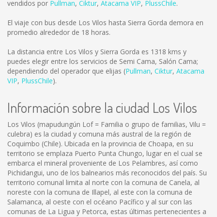
vendidos por
Pullman
,
Ciktur
,
Atacama VIP
,
PlussChile
.
El viaje con bus desde Los Vilos hasta Sierra Gorda demora en
promedio alrededor de 18 horas.
La distancia entre Los Vilos y Sierra Gorda es
1318 kms
y
puedes elegir entre los servicios de Semi Cama, Salón Cama;
dependiendo del operador que elijas (
Pullman
,
Ciktur
,
Atacama
VIP
,
PlussChile
).
Información sobre la ciudad Los Vilos
Los Vilos (mapudungún Lof = Familia o grupo de familias, Vilu =
culebra) es la ciudad y comuna más austral de la región de
Coquimbo (Chile). Ubicada en la provincia de Choapa, en su
territorio se emplaza Puerto Punta Chungo, lugar en el cual se
embarca el mineral proveniente de Los Pelambres, así como
Pichidangui, uno de los balnearios más reconocidos del país. Su
territorio comunal limita al norte con la comuna de Canela, al
noreste con la comuna de Illapel, al este con la comuna de
Salamanca, al oeste con el océano Pacífico y al sur con las
comunas de La Ligua y Petorca, estas últimas pertenecientes a