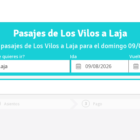
Pasajes de Los Vilos a Laja
pasajes de Los Vilos a Laja para el domingo 09
 quieres ir?
Ida
Vuel
*
Fech
Laja
o
Fecha
de
de
Vuel
Ida
Asientos
Pago