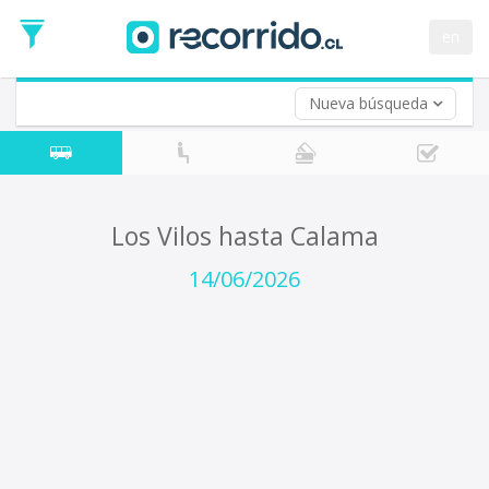
Fecha
de
en
Vuelta (opcional)
Ida
Fecha
de
Nueva búsqueda
Vuelta
Los Vilos hasta Calama
14/06/2026