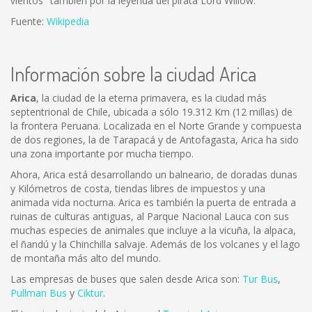
vientos" también por la leyenda del pirata Lord Willow.
Fuente:
Wikipedia
Información sobre la ciudad Arica
Arica
, la ciudad de la eterna primavera, es la ciudad más
septentrional de Chile, ubicada a sólo 19.312 Km (12 millas) de
la frontera Peruana. Localizada en el Norte Grande y compuesta
de dos regiones, la de Tarapacá y de Antofagasta, Arica ha sido
una zona importante por mucha tiempo.
Ahora, Arica está desarrollando un balneario, de doradas dunas
y Kilómetros de costa, tiendas libres de impuestos y una
animada vida nocturna. Arica es también la puerta de entrada a
ruinas de culturas antiguas, al Parque Nacional Lauca con sus
muchas especies de animales que incluye a la vicuña, la alpaca,
el ñandú y la Chinchilla salvaje. Además de los volcanes y el lago
de montaña más alto del mundo.
Las empresas de buses que salen desde Arica son:
Tur Bus
,
Pullman Bus
y
Ciktur
.