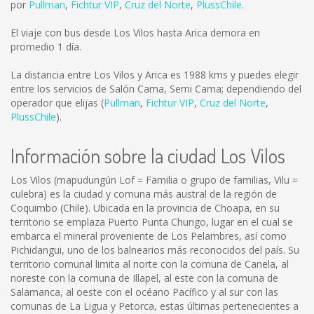
por
Pullman
,
Fichtur VIP
,
Cruz del Norte
,
PlussChile
.
El viaje con bus desde Los Vilos hasta Arica demora en
promedio 1 día.
La distancia entre Los Vilos y Arica es
1988 kms
y puedes elegir
entre los servicios de Salón Cama, Semi Cama; dependiendo del
operador que elijas (
Pullman
,
Fichtur VIP
,
Cruz del Norte
,
PlussChile
).
Información sobre la ciudad Los Vilos
Los Vilos (mapudungún Lof = Familia o grupo de familias, Vilu =
culebra) es la ciudad y comuna más austral de la región de
Coquimbo (Chile). Ubicada en la provincia de Choapa, en su
territorio se emplaza Puerto Punta Chungo, lugar en el cual se
embarca el mineral proveniente de Los Pelambres, así como
Pichidangui, uno de los balnearios más reconocidos del país. Su
territorio comunal limita al norte con la comuna de Canela, al
noreste con la comuna de Illapel, al este con la comuna de
Salamanca, al oeste con el océano Pacífico y al sur con las
comunas de La Ligua y Petorca, estas últimas pertenecientes a