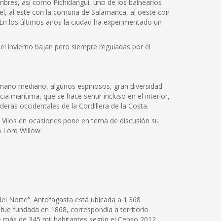
mbres, así como Pichidangui, uno de los balnearios
pel, al este con la comuna de Salamanca, al oeste con
. En los últimos años la ciudad ha experimentado un
el invierno bajan pero siempre reguladas por el
tamaño mediano, algunos espinosos, gran diversidad
a marítima, que se hace sentir incluso en el interior,
deras occidentales de la Cordillera de la Costa.
os Vilos en ocasiones pone en tema de discusión su
a Lord Willow.
 del Norte”. Antofagasta está ubicada a 1.368
 fue fundada en 1868, correspondía a territorio
 de más de 345 mil habitantes según el Censo 2012,