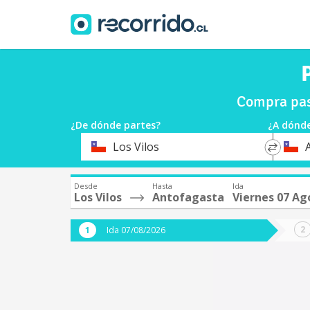
Compra pas
¿De dónde partes?
¿A dónde
*
*
Los Vilos
Origen
Destin
Desde
Hasta
Ida
Los Vilos
Antofagasta
Viernes 07 Ag
Ida 07/08/2026