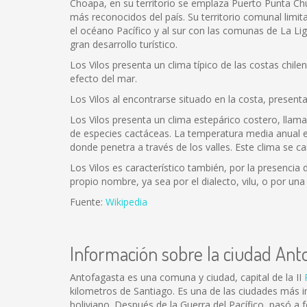
Choapa, en su territorio se emplaza Puerto Punta Chu
más reconocidos del país. Su territorio comunal limi
el océano Pacífico y al sur con las comunas de La Lig
gran desarrollo turístico.
Los Vilos presenta un clima típico de las costas chi
efecto del mar.
Los Vilos al encontrarse situado en la costa, present
Los Vilos presenta un clima estepárico costero, llam
de especies cactáceas. La temperatura media anual es 
donde penetra a través de los valles. Este clima se ca
Los Vilos es característico también, por la presencia
propio nombre, ya sea por el dialecto, vilu, o por un
Fuente:
Wikipedia
Información sobre la ciudad Ant
Antofagasta es una comuna y ciudad, capital de la II
kilometros de Santiago. Es una de las ciudades más im
boliviano. Después de la Guerra del Pacífico, pasó a 