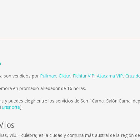
a
ta son vendidos por
Pullman
,
Ciktur
,
Fichtur VIP
,
Atacama VIP
,
Cruz de
demora en promedio alrededor de 16 horas.
ms
y puedes elegir entre los servicios de Semi Cama, Salón Cama; dep
Turisnorte
).
Vilos
as, Vilu = culebra) es la ciudad y comuna más austral de la región de