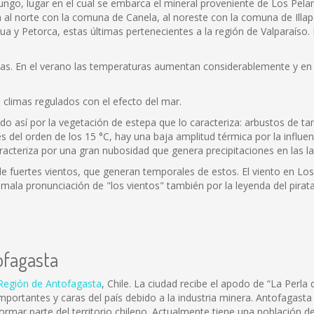
ngo, lugar en el cual se embarca el mineral proveniente de Los Pela
ta al norte con la comuna de Canela, al noreste con la comuna de Illa
ua y Petorca, estas últimas pertenecientes a la región de Valparaíso
lenas. En el verano las temperaturas aumentan considerablemente y en 
a climas regulados con el efecto del mar.
ado así por la vegetación de estepa que lo caracteriza: arbustos de 
del orden de los 15 °C, hay una baja amplitud térmica por la influenci
racteriza por una gran nubosidad que genera precipitaciones en las la
 de fuertes vientos, que generan temporales de estos. El viento en L
a mala pronunciación de "los vientos" también por la leyenda del pirat
ofagasta
Región de Antofagasta
, Chile. La ciudad recibe el apodo de “La Perla
portantes y caras del país debido a la industria minera. Antofagasta
formar parte del territorio chileno. Actualmente tiene una población