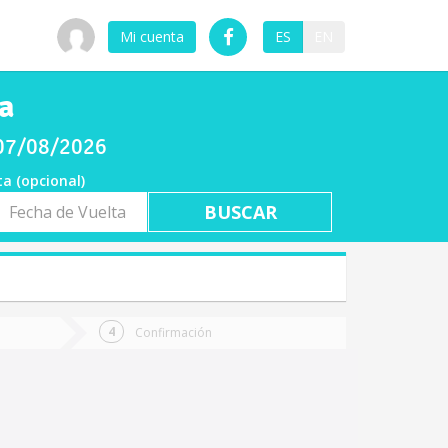
Mi cuenta
ES
EN
a
 07/08/2026
ta (opcional)
a
ta
Confirmación