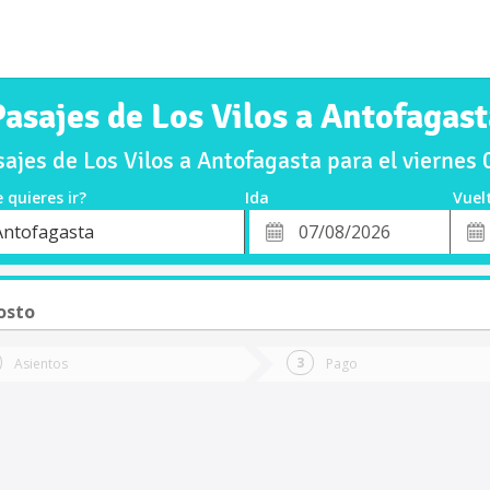
Pasajes de Los Vilos a Antofagast
ajes de Los Vilos a Antofagasta para el viernes
 quieres ir?
Ida
Vuel
*
Fech
Antofagasta
o
Fecha
de
de
Vuel
Ida
osto
Asientos
Pago