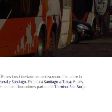
. Buses Los Libertadores realiza recorridos entre la
Parral
y
Santiago
. En la ruta
Santiago a Talca
, Buses
es de Los Libertadores parten del
Terminal San Borja