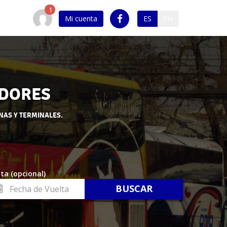
Mi cuenta
ES
EN
ADORES
NAS Y TERMINALES.
ta (opcional)
cha
lta