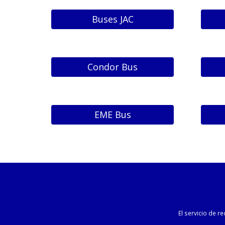
Buses JAC
Condor Bus
EME Bus
El servicio de r