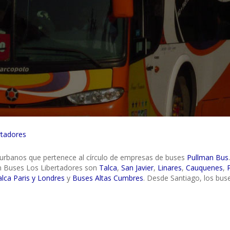
rtadores
rurbanos que pertenece al círculo de empresas de buses
Pullman Bus
an Buses Los Libertadores son
Talca
,
San Javier
,
Linares
,
Cauquenes
,
lca Paris y Londres
y
Buses Altas Cumbres
. Desde Santiago, los bus