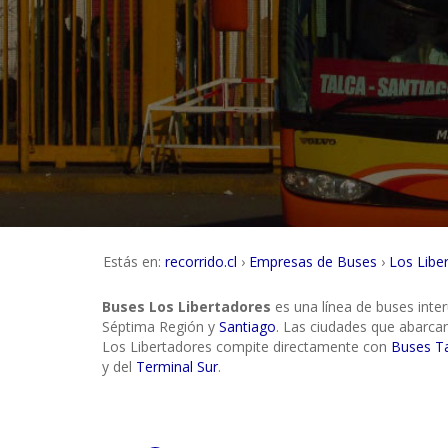
Estás en:
recorrido.cl
Empresas de Buses
Los Libe
Buses Los Libertadores
es una línea de buses inte
Séptima Región y
Santiago
. Las ciudades que abarc
Los Libertadores compite directamente con
Buses Ta
y del
Terminal Sur
.