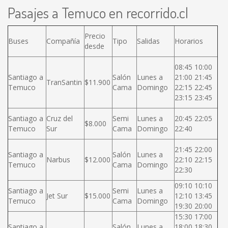
Pasajes a Temuco en recorrido.cl
Precio
Buses
Compañía
Tipo
Salidas
Horarios
desde
08:45 10:00
Santiago a
Salón
Lunes a
21:00 21:45
TranSantin
$11.900
Temuco
Cama
Domingo
22:15 22:45
23:15 23:45
Santiago a
Cruz del
Semi
Lunes a
20:45 22:05
$8.000
Temuco
Sur
Cama
Domingo
22:40
21:45 22:00
Santiago a
Salón
Lunes a
Narbus
$12.000
22:10 22:15
Temuco
Cama
Domingo
22:30
09:10 10:10
Santiago a
Semi
Lunes a
Jet Sur
$15.000
12:10 13:45
Temuco
Cama
Domingo
19:30 20:00
15:30 17:00
Santiago a
Salón
Lunes a
18:00 18:30