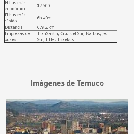
El bus más
$7.500
económico
El bus más
6h 40m
rápido
Distancia
679.2 km
Empresas de
TranSantin, Cruz del Sur, Narbus, Jet
buses
Sur, ETM, Thaebus
Imágenes de Temuco