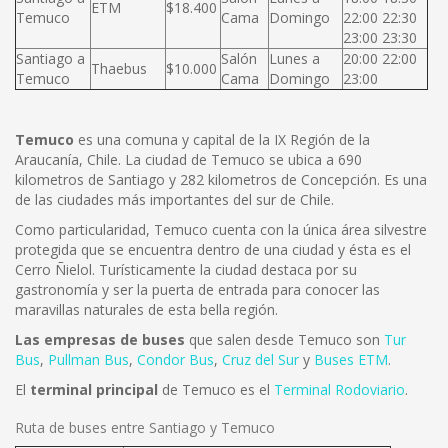
ETM
$18.400
Temuco
Cama
Domingo
22:00 22:30
23:00 23:30
Santiago a
Salón
Lunes a
20:00 22:00
Thaebus
$10.000
Temuco
Cama
Domingo
23:00
Temuco
es una comuna y capital de la IX Región de la
Araucanía, Chile. La ciudad de Temuco se ubica a 690
kilometros de Santiago y 282 kilometros de Concepción. Es una
de las ciudades más importantes del sur de Chile.
Como particularidad, Temuco cuenta con la única área silvestre
protegida que se encuentra dentro de una ciudad y ésta es el
Cerro Ñielol. Turísticamente la ciudad destaca por su
gastronomía y ser la puerta de entrada para conocer las
maravillas naturales de esta bella región.
Las empresas de buses
que salen desde Temuco son
Tur
Bus
,
Pullman Bus
,
Condor Bus
,
Cruz del Sur
y
Buses ETM
.
El
terminal principal
de Temuco es el
Terminal Rodoviario
.
Ruta de buses entre Santiago y Temuco