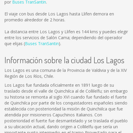
por
Buses TranSantin
.
El viaje con bus desde Los Lagos hasta Llifen demora en
promedio alrededor de 2 horas.
La distancia entre Los Lagos y Llifen es
144 kms
y puedes elegir
entre los servicios de Salón Cama; dependiendo del operador
que elijas (
Buses TranSantin
).
Información sobre la ciudad Los Lagos
Los Lagos es una comuna de la Provincia de Valdivia y de la XIV
Región de Los Ríos, Chile.
Los Lagos fue fundada oficialmente en 1891 luego de su
traslado desde el valle de Quinchilca al de Collilelfu; sin embargo
su historia se remonta al siglo XVI cuando fue fundado el fuerte
de Quinchilca por parte de los conquistadores españoles siendo
establecida con posterioridad la misión de Quinchiilca que fue
atendida por misioneros Capuchinos Italianos. Con
posterioridad el fuerte fue desmantelado y se traslada el pueblo
a su ubicación actual, dando origen a Collilelfu que sería un
importante punto intermedio en el tramo Proyectado para el