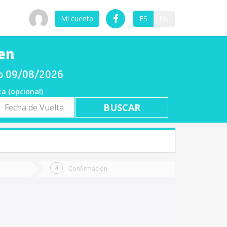
Mi cuenta
ES
EN
en
go 09/08/2026
ta (opcional)
a
ta
Confirmación