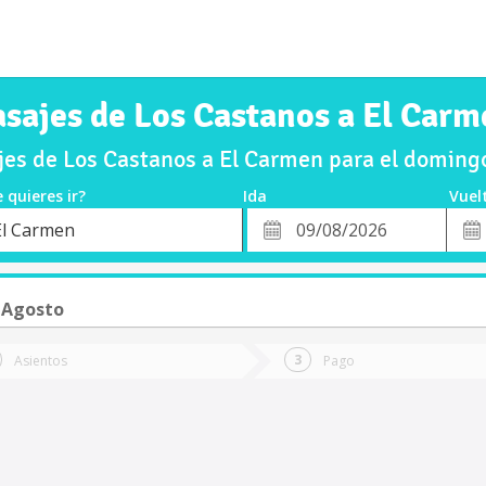
asajes de Los Castanos a El Carm
es de Los Castanos a El Carmen para el domin
 quieres ir?
Ida
Vuel
*
Fech
El Carmen
o
Fecha
de
de
Vuel
Ida
 Agosto
Asientos
Pago