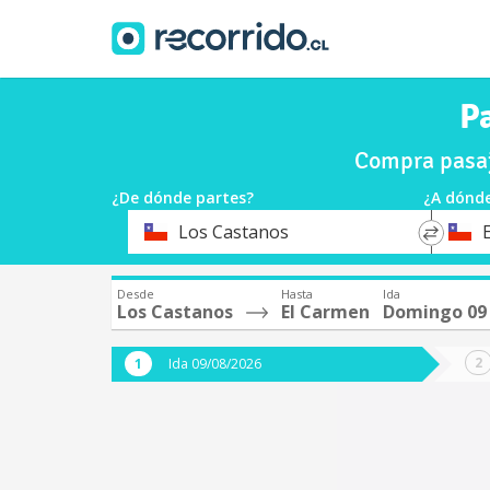
P
Compra pasaj
¿De dónde partes?
¿A dónde
*
*
Los Castanos
Origen
Destin
Desde
Hasta
Ida
Los Castanos
El Carmen
Domingo 09
Ida 09/08/2026