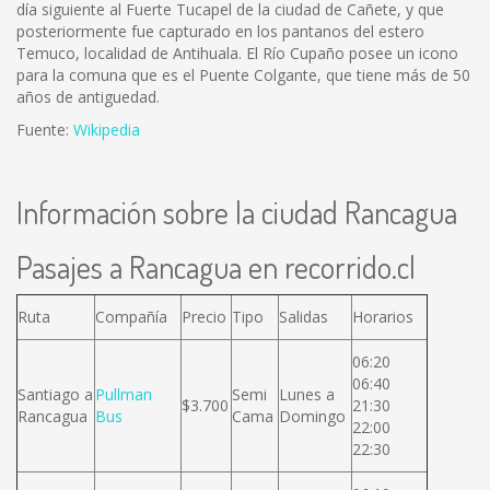
día siguiente al Fuerte Tucapel de la ciudad de Cañete, y que
posteriormente fue capturado en los pantanos del estero
Temuco, localidad de Antihuala. El Río Cupaño posee un icono
para la comuna que es el Puente Colgante, que tiene más de 50
años de antiguedad.
Fuente:
Wikipedia
Información sobre la ciudad Rancagua
Pasajes a Rancagua en recorrido.cl
Ruta
Compañía
Precio
Tipo
Salidas
Horarios
06:20
06:40
Santiago a
Pullman
Semi
Lunes a
$3.700
21:30
Rancagua
Bus
Cama
Domingo
22:00
22:30