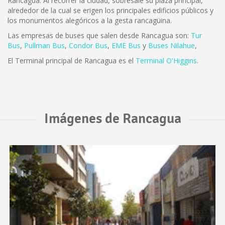
Rancagua. Al recorrer la ciudad, sobresale su plaza principal,
alrededor de la cual se erigen los principales edificios públicos y
los monumentos alegóricos a la gesta rancagüina.
Las empresas de buses que salen desde Rancagua son:
Tur
Bus
,
Pullman Bus
,
Condor Bus
,
EME Bus
y
Buses Nilahue
,
El Terminal principal de Rancagua es el
Terminal O'Higgins
.
Imágenes de Rancagua