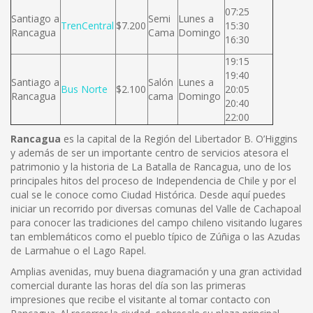
07:25
Santiago a
Semi
Lunes a
TrenCentral
$7.200
15:30
Rancagua
Cama
Domingo
16:30
19:15
19:40
Santiago a
Salón
Lunes a
Bus Norte
$2.100
20:05
Rancagua
cama
Domingo
20:40
22:00
Rancagua
es la capital de la Región del Libertador B. O’Higgins
y además de ser un importante centro de servicios atesora el
patrimonio y la historia de La Batalla de Rancagua, uno de los
principales hitos del proceso de Independencia de Chile y por el
cual se le conoce como Ciudad Histórica. Desde aquí puedes
iniciar un recorrido por diversas comunas del Valle de Cachapoal
para conocer las tradiciones del campo chileno visitando lugares
tan emblemáticos como el pueblo típico de Zúñiga o las Azudas
de Larmahue o el Lago Rapel.
Amplias avenidas, muy buena diagramación y una gran actividad
comercial durante las horas del día son las primeras
impresiones que recibe el visitante al tomar contacto con