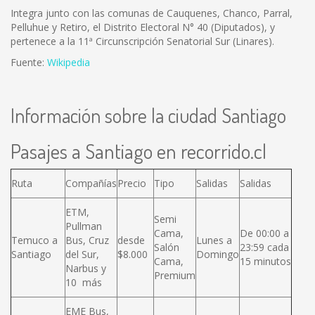
Integra junto con las comunas de Cauquenes, Chanco, Parral,
Pelluhue y Retiro, el Distrito Electoral N° 40 (Diputados), y
pertenece a la 11ª Circunscripción Senatorial Sur (Linares).
Fuente:
Wikipedia
Información sobre la ciudad Santiago
Pasajes a Santiago en recorrido.cl
Ruta
Compañías
Precio
Tipo
Salidas
Salidas
ETM,
Semi
Pullman
Cama,
De 00:00 a
Temuco a
Bus, Cruz
desde
Lunes a
Salón
23:59 cada
Santiago
del Sur,
$8.000
Domingo
Cama,
15 minutos
Narbus y
Premium
10 más
EME Bus,