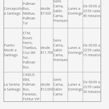
Semi
Pullman
Cama,
De 00:00 a
Concepción
Bus,
desde
Lunes a
Salón
23:59 cada
a Santiago
Nilahue,
$7.500
Domingo
Cama,
45 minutos
Pullman
Premium
Tur
ETM,
Buses
Semi
Fierro,
Puerto
Cama,
De 00:00 a
Thaebus,
desde
Lunes a
Montt a
Salón
23:59 cada
Cruz del
$11.700
Domingo
Santiago
Cama,
15 minutos
Sur,
Premium
Pullman
Bus
CIKBUS
Elité,
Semi
De 00:00 a
La Serena
Pullman
desde
Cama,
Lunes a
23:59 cada
a Santiago
Bus,
$12.000
Salón
Domingo
30 minutos
Paravias,
Cama
FIchtur VIP