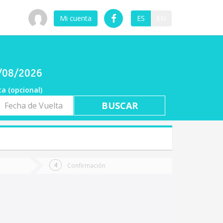
Mi cuenta
ES
EN
8/08/2026
ta (opcional)
a
ta
Confirmación