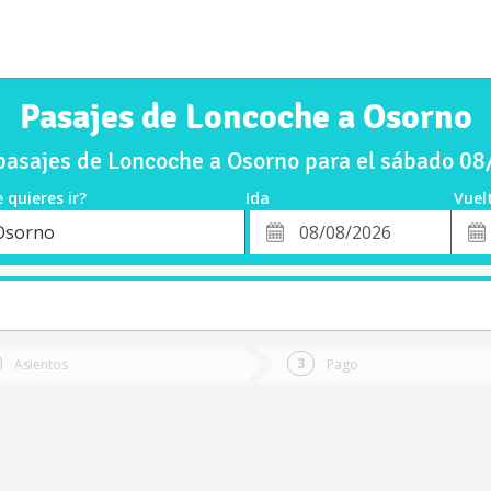
Pasajes de Loncoche a Osorno
asajes de Loncoche a Osorno para el sábado 0
 quieres ir?
Ida
Vuel
*
Fech
Osorno
o
Fecha
de
de
Vuel
Ida
Asientos
Pago