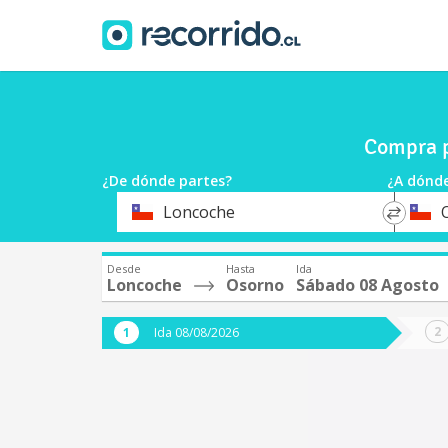
Compra p
¿De dónde partes?
¿A dónde
*
*
Loncoche
Origen
Destin
Desde
Hasta
Ida
Loncoche
Osorno
Sábado 08 Agosto
Ida 08/08/2026