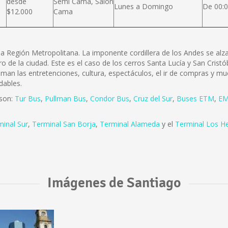
desde
Semi Cama, Salón
Lunes a Domingo
De 00:0
$12.000
Cama
e la Región Metropolitana. La imponente cordillera de los Andes se a
ro de la ciudad. Este es el caso de los cerros Santa Lucía y San Cris
 aman las entretenciones, cultura, espectáculos, el ir de compras y mu
dables.
 son:
Tur Bus
,
Pullman Bus
,
Condor Bus
,
Cruz del Sur
,
Buses ETM
,
EM
minal Sur
,
Terminal San Borja
,
Terminal Alameda
y el
Terminal Los H
Imágenes de Santiago