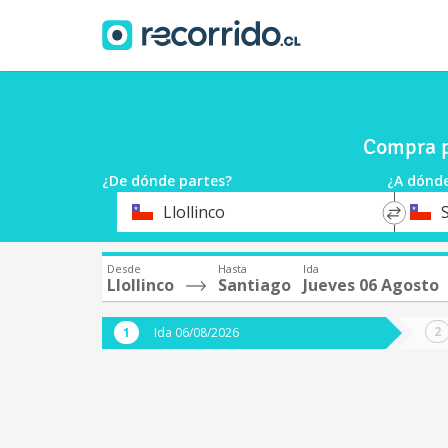
Compra p
¿De dónde partes?
¿A dónde
*
*
Llollinco
Origen
Destin
Desde
Hasta
Ida
Llollinco
Santiago
Jueves 06 Agosto
Ida 06/08/2026