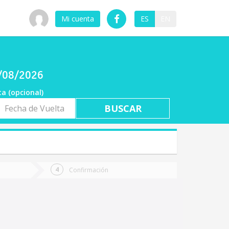
Mi cuenta
ES
EN
6/08/2026
ta (opcional)
a
ta
Confirmación