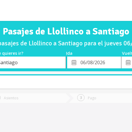
Pasajes de Llollinco a Santiago
asajes de Llollinco a Santiago para el jueves 0
 quieres ir?
Ida
Vuel
*
Fech
Santiago
o
Fecha
de
de
Vuel
Ida
Asientos
Pago