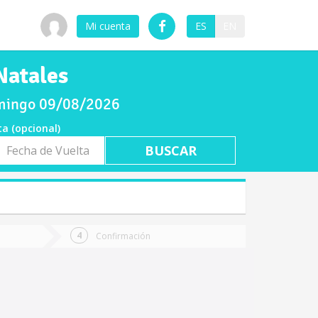
Mi cuenta
ES
EN
Natales
omingo 09/08/2026
ta (opcional)
a
ta
Confirmación