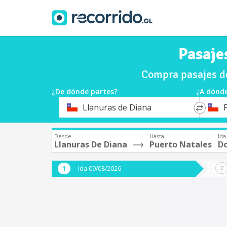
Pasaje
Compra pasajes d
¿De dónde partes?
¿A dónde
*
*
Llanuras de Diana
Origen
Destin
Desde
Hasta
Ida
Llanuras De Diana
Puerto Natales
D
Ida 09/08/2026