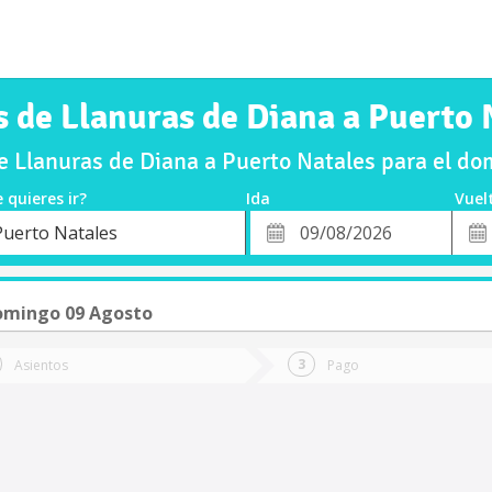
s de Llanuras de Diana a Puerto 
e Llanuras de Diana a Puerto Natales para el d
 quieres ir?
Ida
Vuel
*
Fech
Puerto Natales
o
Fecha
de
de
Vuel
Ida
omingo 09 Agosto
Asientos
Pago