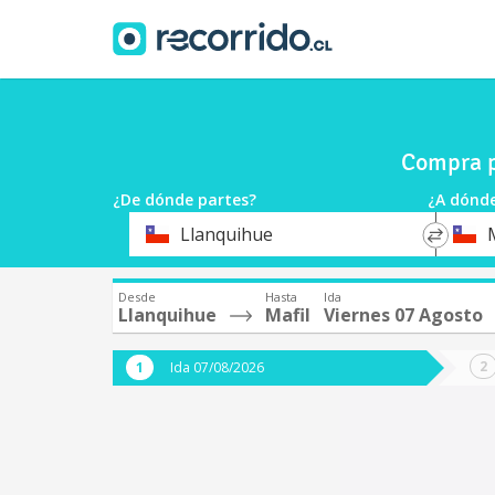
Compra p
¿De dónde partes?
¿A dónde
*
*
Llanquihue
M
Origen
Destin
Desde
Hasta
Ida
Llanquihue
Mafil
Viernes 07 Agosto
Ida 07/08/2026