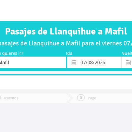
Pasajes de Llanquihue a Mafil
asajes de Llanquihue a Mafil para el viernes 0
 quieres ir?
Ida
Vuel
*
Fech
afil
o
Fecha
de
de
Vuel
Ida
Asientos
Pago