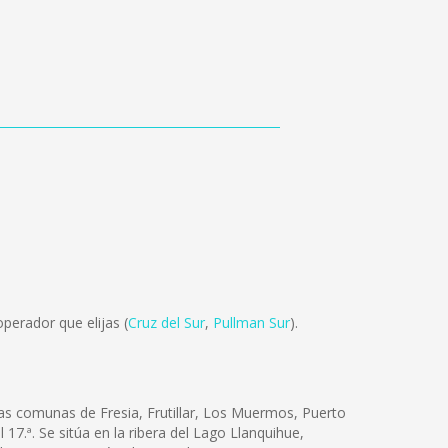
perador que elijas (
Cruz del Sur
,
Pullman Sur
).
las comunas de Fresia, Frutillar, Los Muermos, Puerto
17.ª. Se sitúa en la ribera del Lago Llanquihue,