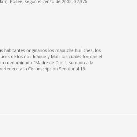
9 km). Posee, según el censo de 2002, 32.376
s habitantes originarios los mapuche huilliches, los
uces de los ríos Iñaque y Máfil los cuales forman el
de oro denominado "Madre de Dios", sumado a la
pertenece a la Circunscripción Senatorial 16.