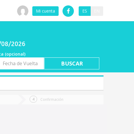
Mi cuenta
ES
EN
7/08/2026
ta (opcional)
a
ta
Confirmación