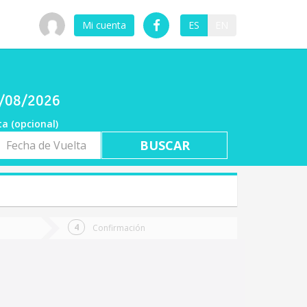
Mi cuenta
ES
EN
06/08/2026
ta (opcional)
a
ta
Confirmación