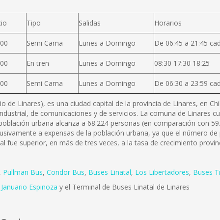
l
cio
Tipo
Salidas
Horarios
900
Semi Cama
Lunes a Domingo
De 06:45 a 21:45 ca
200
En tren
Lunes a Domingo
08:30 17:30 18:25
000
Semi Cama
Lunes a Domingo
De 06:30 a 23:59 ca
 de Linares), es una ciudad capital de la provincia de Linares, en Ch
oindustrial, de comunicaciones y de servicios. La comuna de Linares c
a población urbana alcanza a 68.224 personas (en comparación con 59.
lusivamente a expensas de la población urbana, ya que el número de p
fue superior, en más de tres veces, a la tasa de crecimiento provinc
,
Pullman Bus
,
Condor Bus
,
Buses Linatal
,
Los Libertadores
,
Buses T
 Januario Espinoza
y el Terminal de Buses Linatal de Linares