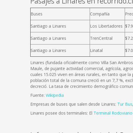
Pasajes a Linares en recorrido.c
Buses
Compañía
Pre
Santiago a Linares
Los Libertadores
$7.
Santiago a Linares
TrenCentral
$7.
Santiago a Linares
Linatal
$7.
Linares (fundada oficialmente como Villa San Ambrosio
Maule, de pujante actividad comercial, agrícola, agr
cuales 15.025 viven en áreas rurales, en tanto que l
población total de la comuna creció en un 7,7 %, exc
decreció. La tasa de crecimiento demográfico comunal 
Fuente:
Wikipedia
Empresas de buses que salen desde Linares:
Tur Bus
Linares posee dos terminales: El
Terminal Rodoviario