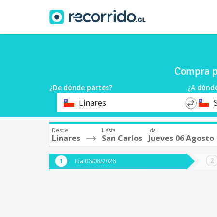
Compra pa
¿De dónde partes?
¿A dónde
*
*
Linares
Origen
Destin
Desde
Hasta
Ida
Linares
San Carlos
Jueves 06 Agosto
Ida 06/08/2026