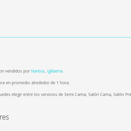
son vendidos por
Narbus
,
Igillaima
.
ora en promedio alrededor de 1 hora.
uedes elegir entre los servicios de Semi Cama, Salón Cama, Salón Pref
res