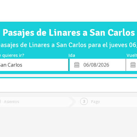
Pasajes de Linares a San Carlos
sajes de Linares a San Carlos para el jueves 
 quieres ir?
Ida
Vuel
*
Fech
San Carlos
o
Fecha
de
de
Vuel
Ida
Asientos
Pago