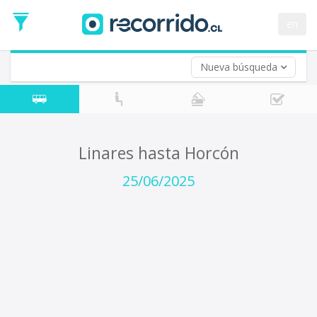
Fecha
de
en
Vuelta (opcional)
Ida
Fecha
de
Nueva búsqueda
Vuelta
Linares hasta Horcón
25/06/2025