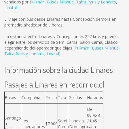
vendidos por
Pullman
,
Buses Nilahue
,
Talca Paris y Londres
,
Linatal
.
El viaje con bus desde Linares hasta Concepción demora en
promedio alrededor de 3 horas.
La distancia entre Linares y Concepción es
222 kms
y puedes
elegir entre los servicios de Semi Cama, Salón Cama, Clásico;
dependiendo del operador que elijas (
Pullman
,
Buses Nilahue
,
Talca Paris y Londres
,
Linatal
).
Información sobre la ciudad Linares
Pasajes a Linares en recorrido.cl
Buses
Compañía
Precio
Tipo
Salidas
Horarios
De
06:45 a
Santiago
Los
Semi
Lunes a
21:45
a
$7.900
Libertadores
Cama
Domingo
cada