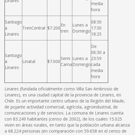
Linares
media
hora
Santiago
08:30
En
Lunes a
a
TrenCentral
$7.200
17:30
tren
Domingo
Linares
18:25
De
06:30 a
Santiago
Semi
Lunes a
23:59
a
Linatal
$7.000
Cama
Domingo
cada
Linares
media
hora
Linares (fundada oficialmente como Villa San Ambrosio de
Linares), es una ciudad capital de la provincia de Linares, en
Chile. Es un importante centro urbano de la Región del Maule,
de pujante actividad comercial, agrícola, agroindustrial, de
comunicaciones y de servicios. La comuna de Linares cuenta
con 83.249 habitantes (censo de 2002), de los cuales 15.025
viven en áreas rurales, en tanto que la población urbana alcanza
a 68.224 personas (en comparación con 59.658 en el censo de